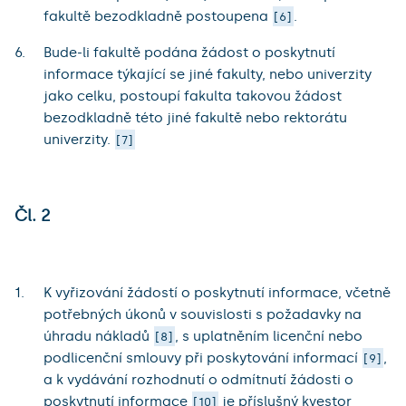
fakultě bezodkladně postoupena
.
6
Bude-li fakultě podána žádost o poskytnutí
informace týkající se jiné fakulty, nebo univerzity
jako celku, postoupí fakulta takovou žádost
bezodkladně této jiné fakultě nebo rektorátu
univerzity.
7
Čl. 2
K vyřizování žádostí o poskytnutí informace, včetně
potřebných úkonů v souvislosti s požadavky na
úhradu nákladů
, s uplatněním licenční nebo
8
podlicenční smlouvy při poskytování informací
,
9
a k vydávání rozhodnutí o odmítnutí žádosti o
poskytnutí informace
je příslušný kvestor
10