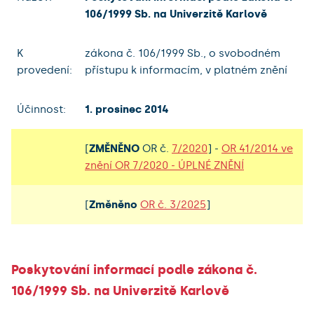
106/1999 Sb. na Univerzitě Karlově
K
zákona č. 106/1999 Sb., o svobodném
provedení:
přístupu k informacím, v platném znění
Účinnost:
1. prosinec 2014
[
ZMĚNĚNO
OR č.
7/2020
] -
OR 41/2014 ve
znění OR 7/2020 - ÚPLNÉ ZNĚNÍ
[
Změněno
OR č. 3/2025
]
Poskytování informací podle zákona č.
106/1999 Sb. na Univerzitě Karlově