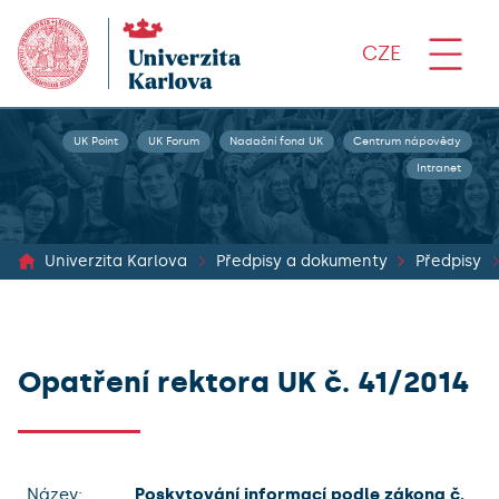
CZE
UK Point
UK Forum
Nadační fond UK
Centrum nápovědy
Intranet
Univerzita Karlova
Předpisy a dokumenty
Předpisy
Opatření rektora UK č. 41/2014
Název:
Poskytování informací podle zákona č.