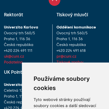
Rektorát
Tiskový mluvčí
Univerzita Karlova
Oddělení komunikace
Ovocný trh 560/5
Ovocný trh 560/5
Praha 1, 116 36
Praha 1, 116 36
Česká republika
Česká republika
+420 224 491 111
+420 224 491 618
uk@cuni.cz
pr@cuni.cz
Podatelna
Tiskové zprávy
UK Point
VŠECHNY KONTAKTY
Používáme soubory
Univerzita Karlova
MÁM DOTAZ
cookies
Celetná 13
Praha 1, 116 36
JAK K NÁM?
Tyto webové stránky používají
Česká republika
soubory cookies a další sledovací
+420 224 491 850