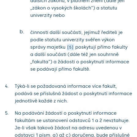
dalších zákonů, v platném znění (dále jen
„zákon o vysokých školách“) a statutu
univerzity nebo
b.
činnosti další součásti, jejímuž řediteli je
podle statutu univerzity svěřen výkon
správy majetku
poskytují přímo fakulty
5
a další součásti (dále též jen souhrnně
„fakulta“) a žádosti o poskytnutí informace
se podávají přímo fakultě.
Týká-li se požadovaná informace více fakult,
podává se příslušná žádost o poskytnutí informace
jednotlivě každé z nich.
Na podávání žádostí o poskytnutí informace
fakultám se ustanovení odstavců 1 a 2 nevztahuje.
Je-li však taková žádost na adresu uvedenou v
odstavci 1 písm. a) až c) doručena, bude příslušné