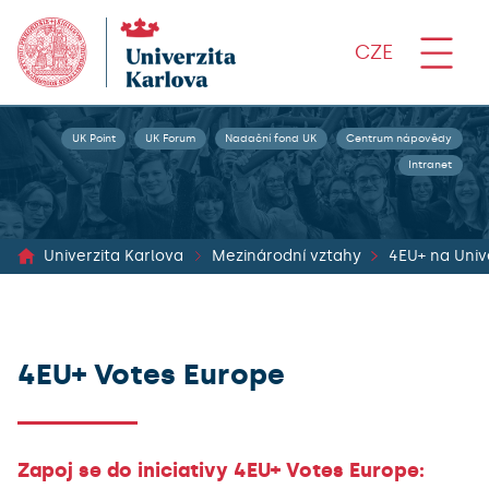
CZE
UK Point
UK Forum
Nadační fond UK
Centrum nápovědy
Intranet
Univerzita Karlova
Mezinárodní vztahy
4EU+ Votes Europe
Zapoj se do iniciativy 4EU+ Votes Europe: