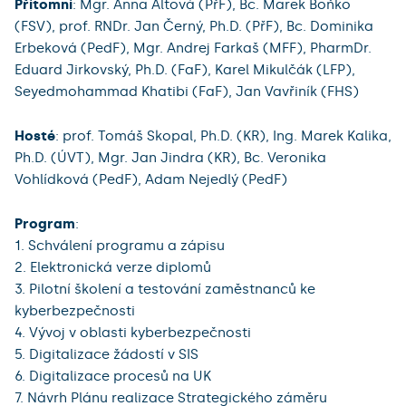
Přítomní
: Mgr. Anna Altová (PřF), Bc. Marek Boňko
(FSV), prof. RNDr. Jan Černý, Ph.D. (PřF), Bc. Dominika
Erbeková (PedF), Mgr. Andrej Farkaš (MFF), PharmDr.
Eduard Jirkovský, Ph.D. (FaF), Karel Mikulčák (LFP),
Seyedmohammad Khatibi (FaF), Jan Vavřiník (FHS)
Hosté
: prof. Tomáš Skopal, Ph.D. (KR), Ing. Marek Kalika,
Ph.D. (ÚVT), Mgr. Jan Jindra (KR), Bc. Veronika
Vohlídková (PedF), Adam Nejedlý (PedF)
Program
:
1. Schválení programu a zápisu
2. Elektronická verze diplomů
3. Pilotní školení a testování zaměstnanců ke
kyberbezpečnosti
4. Vývoj v oblasti kyberbezpečnosti
5. Digitalizace žádostí v SIS
6. Digitalizace procesů na UK
7. Návrh Plánu realizace Strategického záměru