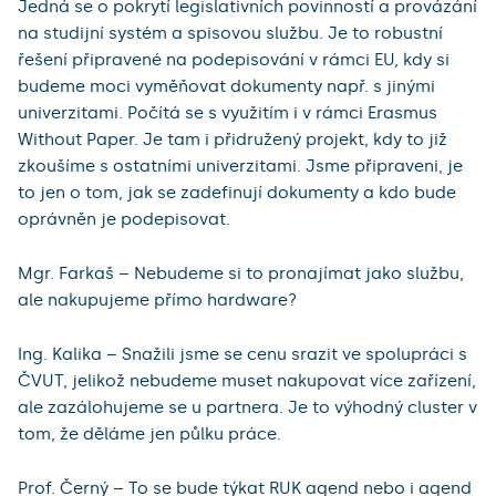
Jedná se o pokrytí legislativních povinností a provázání
na studijní systém a spisovou službu. Je to robustní
řešení připravené na podepisování v rámci EU, kdy si
budeme moci vyměňovat dokumenty např. s jinými
univerzitami. Počítá se s využitím i v rámci Erasmus
Without Paper. Je tam i přidružený projekt, kdy to již
zkoušíme s ostatními univerzitami. Jsme připraveni, je
to jen o tom, jak se zadefinují dokumenty a kdo bude
oprávněn je podepisovat.
Mgr. Farkaš – Nebudeme si to pronajímat jako službu,
ale nakupujeme přímo hardware?
Ing. Kalika – Snažili jsme se cenu srazit ve spolupráci s
ČVUT, jelikož nebudeme muset nakupovat více zařízení,
ale zazálohujeme se u partnera. Je to výhodný cluster v
tom, že děláme jen půlku práce.
Prof. Černý – To se bude týkat RUK agend nebo i agend