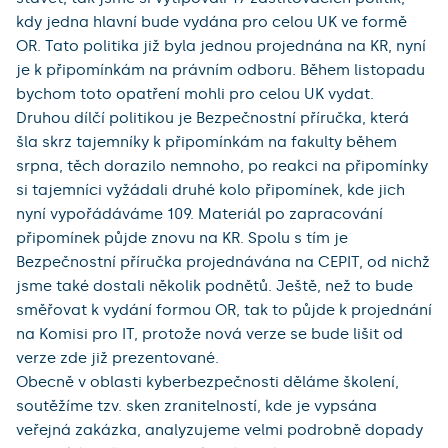
kdy jedna hlavní bude vydána pro celou UK ve formě
OR. Tato politika již byla jednou projednána na KR, nyní
je k připomínkám na právním odboru. Během listopadu
bychom toto opatření mohli pro celou UK vydat.
Druhou dílčí politikou je Bezpečnostní příručka, která
šla skrz tajemníky k připomínkám na fakulty během
srpna, těch dorazilo nemnoho, po reakci na připomínky
si tajemníci vyžádali druhé kolo připomínek, kde jich
nyní vypořádáváme 109. Materiál po zapracování
připomínek půjde znovu na KR. Spolu s tím je
Bezpečnostní příručka projednávána na CEPIT, od nichž
jsme také dostali několik podnětů. Ještě, než to bude
směřovat k vydání formou OR, tak to půjde k projednání
na Komisi pro IT, protože nová verze se bude lišit od
verze zde již prezentované.
Obecně v oblasti kyberbezpečnosti děláme školení,
soutěžíme tzv. sken zranitelností, kde je vypsána
veřejná zakázka, analyzujeme velmi podrobně dopady