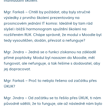
individuální školení.
Mgr. Farkaš – Chtěl by požádat, aby byly stručné
výsledky z prvního školení prezentovány na
prosincovém jednání IT komisi. Ideálně by tam rád
slyšel i bližší harmonogram spuštění školení na
rozšířeném RUK. Chápe správně, že modul v Moodle byl
tedy vysoutěžen, dodán, převzat a nefunguje?
Mgr. Jindra – Jedná se o funkci získanou na základě
přímé poptávky. Modul byl nasazen do Moodle, měl
fungovat, ale nefunguje, a tak řešíme s dodavatel, aby
jej dopracovat.
Mgr. Farkaš – Proč to nebylo řešeno od začátku přes
ÚKUK?
Mgr. Jindra – Od začátku se to řešilo přes ÚKUK, ti nám
původně sdělili, že to funguje, ale až následně nám bylo