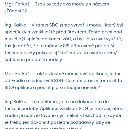
Mgr. Farkaš – Jsou to tedy dva moduly s názvem
„Žádosti“?
Ing. Kalika – V rámci SDG jsme vytvořili modul, který byl
specifický a vznikl ještě před Brexitem. Tento první bod
musel být splněn do konce září, a byť je to nyní využité,
tak je dobře, že to máme v SIS připravené pro další
technologicky pokročilejší řešení. Je to nyní vzorem/
šablonou pro další moduly.
Mgr. Farkaš – Takže vlastně máme dvě aplikace, jednu
od Erudio a jednu kvůli SDG. Co nám brání v tom vzít tu
SDG aplikaci a použít ji pro studijní agendu?
Ing. Kalika – To uděláme, je třeba dokončit to do
funkční podoby. Aplikace vzniklá k SDG je funkční, ale v
Erudiu je nainvestováno nyní několik tisíc hodin, kdy se
je třeba jen dokončit poslední požadavky, aby se