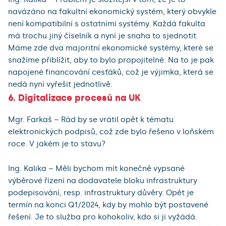
navázáno na fakultní ekonomický systém, který obvykle
není kompatibilní s ostatními systémy. Každá fakulta
má trochu jiný číselník a nyní je snaha to sjednotit.
Máme zde dva majoritní ekonomické systémy, které se
snažíme přiblížit, aby to bylo propojitelné. Na to je pak
napojené financování cesťáků, což je výjimka, která se
nedá nyní vyřešit jednotlivě.
6. Digitalizace procesů na UK
Mgr. Farkaš – Rád by se vrátil opět k tématu
elektronických podpisů, což zde bylo řešeno v loňském
roce. V jakém je to stavu?
Ing. Kalika – Měli bychom mít konečně vypsané
výběrové řízení na dodavatele bloku infrastruktury
podepisování, resp. infrastruktury důvěry. Opět je
termín na konci Q1/2024, kdy by mohlo být postavené
řešení. Je to služba pro kohokoliv, kdo si ji vyžádá.