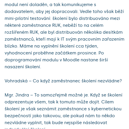
modul není doladěn, a tak komunikujeme s
dodavatelem, aby jej dopracovali. Vedle toho však běží
mini-pilotní testování: školení bylo distribuováno mezi
některé zaměstnance RUK, neběží to na celém
rozšířeném RUK, ale byl distribuován několika desítkám
zaměstnanců, kteří mají k IT svým pracovním zařazením
blízko. Máme na vyplnění školení cca týden,
vyhodnocení proběhne začátkem prosince. Po
doprogramování modulu v Moodle nastane širší
nasazení školení.
Vohradská – Co když zaměstnanec školení nezvládne?
Mgr. Jindra – To samozřejmě možné je. Když se školení
odprezentuje všem, tak k tomuto může dojít. Cílem
školení je však seznámit zaměstnance s kybernetickou
bezpečností jako takovou, ale pokud nám to někdo
nezvládne vyplnit, tak bude nejspíše následovat