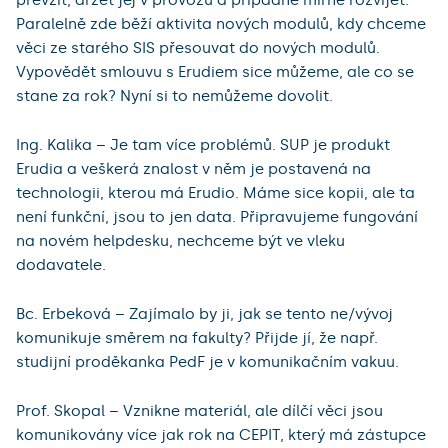
převzít, držet jej v provozu a případně mírně rozvíjet.
Paralelně zde běží aktivita nových modulů, kdy chceme
věci ze starého SIS přesouvat do nových modulů.
Vypovědět smlouvu s Erudiem sice můžeme, ale co se
stane za rok? Nyní si to nemůžeme dovolit.
Ing. Kalika – Je tam více problémů. SUP je produkt
Erudia a veškerá znalost v něm je postavená na
technologii, kterou má Erudio. Máme sice kopii, ale ta
není funkční, jsou to jen data. Připravujeme fungování
na novém helpdesku, nechceme být ve vleku
dodavatele.
Bc. Erbeková – Zajímalo by ji, jak se tento ne/vývoj
komunikuje směrem na fakulty? Přijde jí, že např.
studijní proděkanka PedF je v komunikačním vakuu.
Prof. Skopal – Vznikne materiál, ale dílčí věci jsou
komunikovány více jak rok na CEPIT, který má zástupce