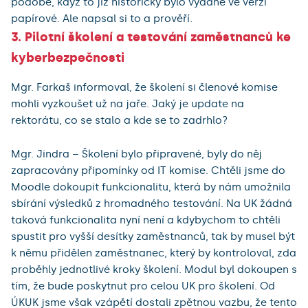
podobě, když to již historicky bylo vydané ve verzi
papírové. Ale napsal si to a prověří.
3. Pilotní školení a testování zaměstnanců ke
kyberbezpečnosti
Mgr. Farkaš informoval, že školení si členové komise
mohli vyzkoušet už na jaře. Jaký je update na
rektorátu, co se stalo a kde se to zadrhlo?
Mgr. Jindra – Školení bylo připravené, byly do něj
zapracovány připomínky od IT komise. Chtěli jsme do
Moodle dokoupit funkcionalitu, která by nám umožnila
sbírání výsledků z hromadného testování. Na UK žádná
taková funkcionalita nyní není a kdybychom to chtěli
spustit pro vyšší desítky zaměstnanců, tak by musel být
k němu přidělen zaměstnanec, který by kontroloval, zda
proběhly jednotlivé kroky školení. Modul byl dokoupen s
tím, že bude poskytnut pro celou UK pro školení. Od
ÚKUK jsme však vzápětí dostali zpětnou vazbu, že tento