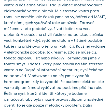
vnitra a následně MŠMT, zda je vůbec možné vydávat
elektronické verze diplomů. Ministerstvo vnitra proti
tomu nic nemělo, ale čekali jsme na vyjádření od MŠMT,
které nám jejich využívání také umožnilo. Zároveň
můžeme v této podobě využívat i latinskou verzi
diplomů. V současné chvíli řešíme metodickou stránku
věci, konkrétně když vydáme diplom v tištěné podobě
tak je mu přidělováno jeho unikátní č.j. Když jej vydáme
v elektronické podobě, tak řešíme, zda se může č.j.
tohoto diplomu lišit nebo nikoliv? Formulovali jsme v
tomto smyslu dotaz, který jsme zaslali na Ministerstvo
vnitra a na Digitální informační agenturu; nyní čekáme
na odpověď. V návaznosti na něj jsme vytvořili
harmonogram, kdy to vypadá, že budeme elektronické
verze diplomů moci vydávat od podzimu příštího roku.
Řešíme nyní, kterými identifikátory je budeme
označovat, aby bylo možné pravost diplomu následně
ověřit. To je ale pouze metodický problém. Další