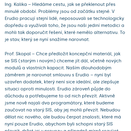
Ing. Kalika – Hledáme cestu, jak se překlenout přes
minulé období. Problémy jsou od začátku stejné. V
Erudio pracují stejní lidé, neposouvali se technologicky
dopředu a využívali toho, že jsou naši jediní metodici a
mohli tak doporučit řešení, které nemělo alternativu. To
je stav, který se nyní snažíme narovnat.
Prof. Skopal – Chce předložit koncepční materiál, jak
se SIS (starým i novým) chceme jít dál, včetně nových
modulů a vlastních kapacit. Naším dlouhodobým
záměrem je narovnat smlouvu s Erudio – nyní byl
uzavřen dodatek, který není sice ideální, ale zlepšuje
situaci oproti minulosti. Erudio zároveň půjde do
důchodu a potřebujeme to od nich převzít. Aktivně
jsme nově najali dva programátory, které budeme
zaučovat na starý SIS, aby jej mohli převzít. Nebudou
dělat nic nového, ale budou čerpat znalosti, které má
nyní pouze Erudio, abychom byli schopni starý SIS