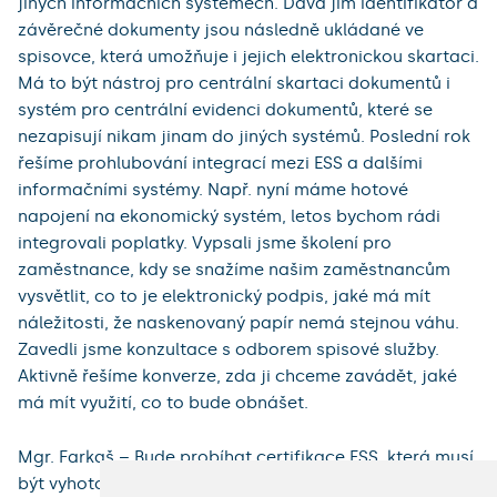
jiných informačních systémech. Dává jim identifikátor a
závěrečné dokumenty jsou následně ukládané ve
spisovce, která umožňuje i jejich elektronickou skartaci.
Má to být nástroj pro centrální skartaci dokumentů i
systém pro centrální evidenci dokumentů, které se
nezapisují nikam jinam do jiných systémů. Poslední rok
řešíme prohlubování integrací mezi ESS a dalšími
informačními systémy. Např. nyní máme hotové
napojení na ekonomický systém, letos bychom rádi
integrovali poplatky. Vypsali jsme školení pro
zaměstnance, kdy se snažíme našim zaměstnancům
vysvětlit, co to je elektronický podpis, jaké má mít
náležitosti, že naskenovaný papír nemá stejnou váhu.
Zavedli jsme konzultace s odborem spisové služby.
Aktivně řešíme konverze, zda ji chceme zavádět, jaké
má mít využití, co to bude obnášet.
Mgr. Farkaš – Bude probíhat certifikace ESS, která musí
být vyhotovena před napojením na centrální registry.