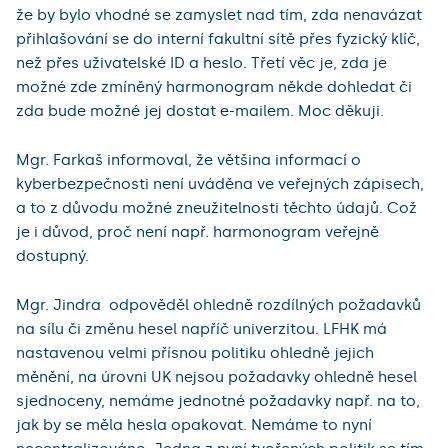
že by bylo vhodné se zamyslet nad tím, zda nenavázat
přihlašování se do interní fakultní sítě přes fyzický klíč,
než přes uživatelské ID a heslo. Třetí věc je, zda je
možné zde zmíněný harmonogram někde dohledat či
zda bude možné jej dostat e-mailem. Moc děkuji.
Mgr. Farkaš informoval, že většina informací o
kyberbezpečnosti není uváděna ve veřejných zápisech,
a to z důvodu možné zneužitelnosti těchto údajů. Což
je i důvod, proč není např. harmonogram veřejně
dostupný.
Mgr. Jindra odpověděl ohledně rozdílných požadavků
na sílu či změnu hesel napříč univerzitou. LFHK má
nastavenou velmi přísnou politiku ohledně jejich
měnění, na úrovni UK nejsou požadavky ohledně hesel
sjednoceny, nemáme jednotné požadavky např. na to,
jak by se měla hesla opakovat. Nemáme to nyní