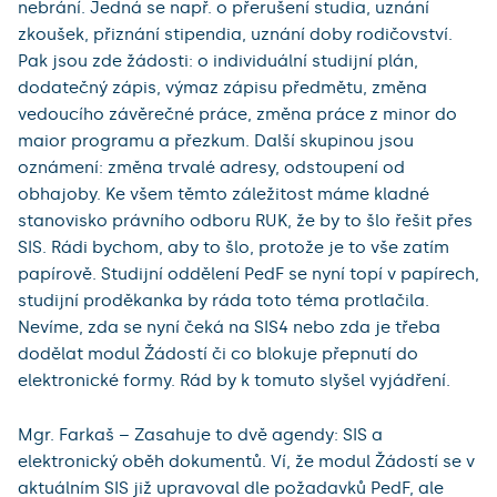
nebrání. Jedná se např. o přerušení studia, uznání
zkoušek, přiznání stipendia, uznání doby rodičovství.
Pak jsou zde žádosti: o individuální studijní plán,
dodatečný zápis, výmaz zápisu předmětu, změna
vedoucího závěrečné práce, změna práce z minor do
maior programu a přezkum. Další skupinou jsou
oznámení: změna trvalé adresy, odstoupení od
obhajoby. Ke všem těmto záležitost máme kladné
stanovisko právního odboru RUK, že by to šlo řešit přes
SIS. Rádi bychom, aby to šlo, protože je to vše zatím
papírově. Studijní oddělení PedF se nyní topí v papírech,
studijní proděkanka by ráda toto téma protlačila.
Nevíme, zda se nyní čeká na SIS4 nebo zda je třeba
dodělat modul Žádostí či co blokuje přepnutí do
elektronické formy. Rád by k tomuto slyšel vyjádření.
Mgr. Farkaš – Zasahuje to dvě agendy: SIS a
elektronický oběh dokumentů. Ví, že modul Žádostí se v
aktuálním SIS již upravoval dle požadavků PedF, ale