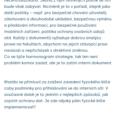
necentralizováno. Jedna z nyní tvořených politik se tím
bude však zabývat. Nicméně je to v pořadí, stejně jako
další politiky – např. pro bezpečné chování uživatelů,
zálohování a dlouhodobé ukládání, bezpečnou výměnu
a předávání informací, pro bezpečné používání
mobilních zařízení, politika ochrany osobních údajů
atd. Každý z dokumentů vyžaduje dobrou analýzu
praxe na fakultách, abychom na jejich stávající praxi
navázali a nepřicházeli s direktivní změnou.
Co se týče harmonogram strategie, tak ten není
problém komisi zaslat, ale je to zatím interní dokument.
Khatibi se přimluvil za zvážení zavedení fyzického klíče
coby podmínky pro přihlašování se do interních sítí. V
současné době je to jedním z nejlepších způsobů, jak
zajistit ochranu dat. Je zde nějaký plán fyzické klíče
implementovat?