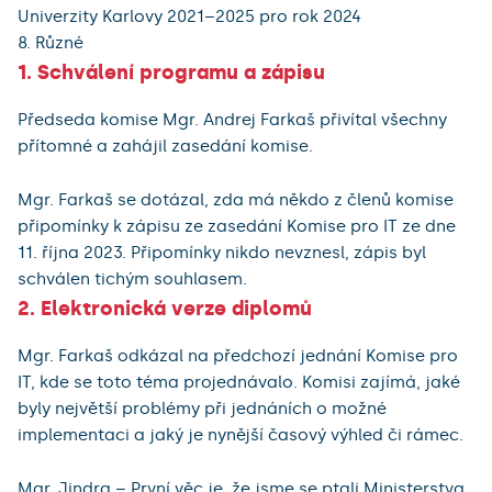
Univerzity Karlovy 2021–2025 pro rok 2024
8. Různé
1. Schválení programu a zápisu
Předseda komise Mgr. Andrej Farkaš přivítal všechny
přítomné a zahájil zasedání komise.
Mgr. Farkaš se dotázal, zda má někdo z členů komise
připomínky k zápisu ze zasedání Komise pro IT ze dne
11. října 2023. Připomínky nikdo nevznesl, zápis byl
schválen tichým souhlasem.
2. Elektronická verze diplomů
Mgr. Farkaš odkázal na předchozí jednání Komise pro
IT, kde se toto téma projednávalo. Komisi zajímá, jaké
byly největší problémy při jednáních o možné
implementaci a jaký je nynější časový výhled či rámec.
Mgr. Jindra – První věc je, že jsme se ptali Ministerstva