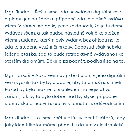
Mgr. Jindra – Řešili jsme, zda nevydávat digitální verzi
diplomu jen na žádost, případně zda je plošně vydávat
všem. V rámci metodiky jsme se dohodli, že je budeme
vydávat všem, a tak budou následně volně ke stažení
všemi studenty, kterým byly vydány, bez ohledu na to,
zda to studenti využijí či nikoliv. Doposud však nebyla
řešena otázka, zda to bude retroaktivně vydáváno i ke
starším diplomům. Děkuje za podnět, podívají se na to.
Mgr. Farkaš – Absolventi by jistě diplom v jeho digitální
verzi využili, tak by bylo dobré, aby tuto možnost měli.
Pokud by bylo možné to s ohledem na legislativu
zařídit, tak by to bylo dobré. Rád by slyšel případné
stanovisko pracovní skupiny k tomuto i s odůvodněním.
Mgr. Jindra – To jsme zpět u otázky identifikátorů, tedy
jaký identifikátor máme přidělit k datům v elektronické