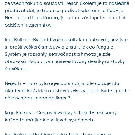
ze všech fakult a součástí. Jejich úkolem je to následně
předávat dál, je třeba se podívat kdo tam za PedF je.
Není to jen IT platforma, jsou tam zástupci za studijní
oddělení i tajemníky.
Ing. Kalika – Bylo obtížné cokoliv komunikovat, než jsme
si prošli veškeré smlouvy a zjistili, jak co funguje.
Systém je rozsáhlý, setrvačnost a hmota je zde
obrovská. Jsou v tom nainvestovány desítky či stovky
člověkolet.
Nejedlý – Toto byla agenda studijní, ale co agenda
akademická? Jde o cestovní výkazy apod. Bude i pro to
nějaký modul nebo aplikace?
Mgr. Farkaš – Cestovní výkazy si fakulty řeší samy,
každá to má jinak a v jiných systémech.
Ing. Kalika – Problém je složitější v tom, že je to