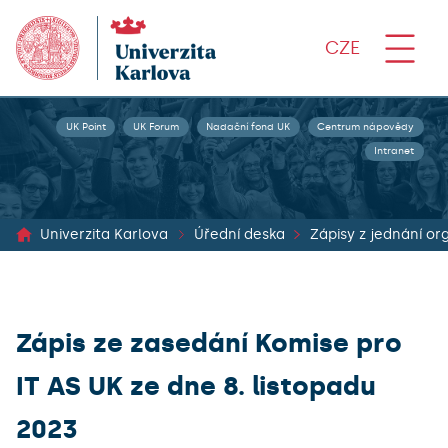
CZE
UK Point
UK Forum
Nadační fond UK
Centrum nápovědy
Intranet
Univerzita Karlova
Úřední deska
Zápis ze zasedání Komise pro
IT AS UK ze dne 8. listopadu
2023