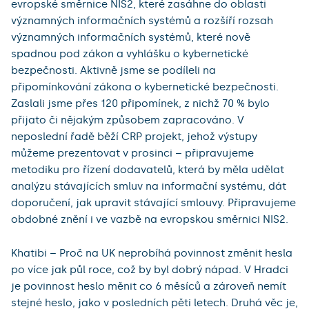
evropské směrnice NIS2, které zasáhne do oblasti
významných informačních systémů a rozšíří rozsah
významných informačních systémů, které nově
spadnou pod zákon a vyhlášku o kybernetické
bezpečnosti. Aktivně jsme se podíleli na
připomínkování zákona o kybernetické bezpečnosti.
Zaslali jsme přes 120 připomínek, z nichž 70 % bylo
přijato či nějakým způsobem zapracováno. V
neposlední řadě běží CRP projekt, jehož výstupy
můžeme prezentovat v prosinci – připravujeme
metodiku pro řízení dodavatelů, která by měla udělat
analýzu stávajících smluv na informační systému, dát
doporučení, jak upravit stávající smlouvy. Připravujeme
obdobné znění i ve vazbě na evropskou směrnici NIS2.
Khatibi – Proč na UK neprobíhá povinnost změnit hesla
po více jak půl roce, což by byl dobrý nápad. V Hradci
je povinnost heslo měnit co 6 měsíců a zároveň nemít
stejné heslo, jako v posledních pěti letech. Druhá věc je,