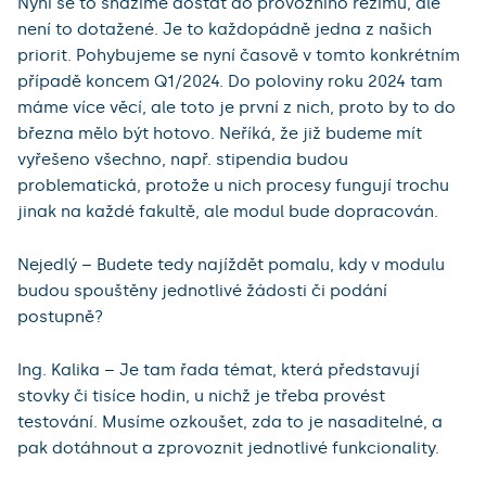
Nyní se to snažíme dostat do provozního režimu, ale
není to dotažené. Je to každopádně jedna z našich
priorit. Pohybujeme se nyní časově v tomto konkrétním
případě koncem Q1/2024. Do poloviny roku 2024 tam
máme více věcí, ale toto je první z nich, proto by to do
března mělo být hotovo. Neříká, že již budeme mít
vyřešeno všechno, např. stipendia budou
problematická, protože u nich procesy fungují trochu
jinak na každé fakultě, ale modul bude dopracován.
Nejedlý – Budete tedy najíždět pomalu, kdy v modulu
budou spouštěny jednotlivé žádosti či podání
postupně?
Ing. Kalika – Je tam řada témat, která představují
stovky či tisíce hodin, u nichž je třeba provést
testování. Musíme ozkoušet, zda to je nasaditelné, a
pak dotáhnout a zprovoznit jednotlivé funkcionality.