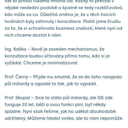
tak to prošlo rukama mnoha lidí. Každý to převzal v
nějaké neideální podobě a špatně se tedy rozklíčovává,
kdo může za co. Důležitá změna je, že v těch tisících
hodinách byly zahrnuty i konzultace. Platili jsme Erudiu
za to, že si schraňovalo business znalosti, které nyní od
nich chceme dostat k nám.
Ing. Kalika – Nově je zaveden mechanismus, že
konzultace budou účtovány přímo tomu, kdo si je
vyžádal. Chceme je minimalizovat.
Prof. Černý – Přijde mu smutné, že se do toho nasypalo
půl miliardy a vypadá to tak, jak to vypadá.
Prof. Skopal – Sice to stálo půl miliardy, ale SIS zde
funguje 20 let, běží a svou funkci plní, byť někdy
spadne. Nyní však řešíme, jak ho udělat dlouhodobě
udržitelný. Můžeme hledat viníka, ale to nám nepomůže.