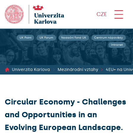
CZE
UK Point
UK Forum
Nadační fond UK
Centrum nápovědy
Intranet
Univerzita Karlova
Mezinárodní vztahy
Circular Economy - Challenges
and Opportunities in an
Evolving European Landscape.