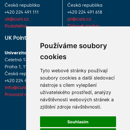
Česká republika
Česká republika
+420 224 491 111
+420 224 491 618
uk@cuni.cz
pr@cuni.cz
Podatelna
Tiskové zprávy
UK Point
VŠECHNY KONTAKTY
Používáme soubory
Univerzita Karlova
MÁM DOTAZ
cookies
Celetná 13
Praha 1, 116 36
JAK K NÁM?
Tyto webové stránky používají
Česká republika
soubory cookies a další sledovací
+420 224 491 850
nástroje s cílem vylepšení
info@cuni.cz
uživatelského prostředí, analýzy
Provozní doba a kontakty
návštěvnosti webových stránek a
zjištění zdroje návštěvnosti.
Souhlasím