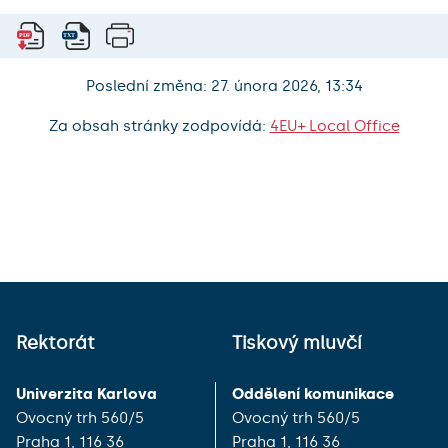
Poslední změna: 27. února 2026, 13:34
Za obsah stránky zodpovídá:
4EU+ Local Office
Rektorát
Tiskový mluvčí
Univerzita Karlova
Oddělení komunikace
Ovocný trh 560/5
Ovocný trh 560/5
Praha 1, 116 36
Praha 1, 116 36