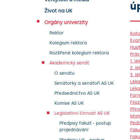
ú
Život na UK
Orgány univerzity
Rektor
Kato
Evan
Kolegium rektora
Husi
Rozšířené kolegium rektora
Práv
1. l
Akademický senát
2. l
O senátu
3. l
Léka
Senátorky a senátoři AS UK
Léka
Předsednictvo AS UK
Farm
Filo
Komise AS UK
Přír
Legislativní činnost AS UK
Mate
Peda
Předpisy fakult - postup
Faku
projednávání
Faku