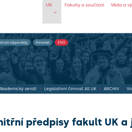
UK
Fakulty a součásti
Věda a v
ntrum nápovědy
Intranet
ENG
Akademický senát
Legislativní činnost AS UK
ARCHIV
Vn
nitřní předpisy fakult UK a 