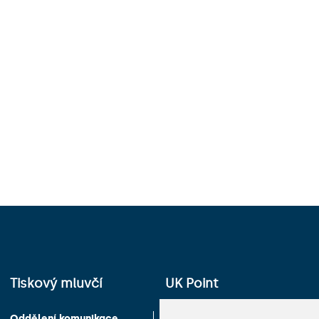
Tiskový mluvčí
UK Point
Oddělení komunikace
Univerzita Karlova