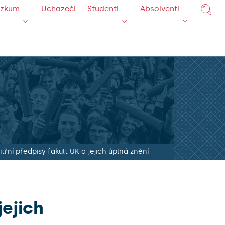
ýzkum
Uchazeči
Studenti
Absolventi
itřní předpisy fakult UK a jejich úplná znění
jejich