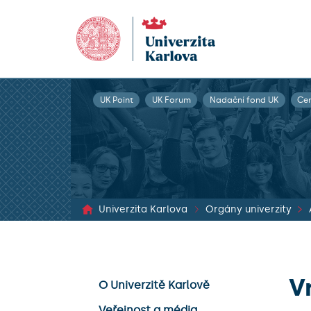
UK Point
UK Forum
Nadační fond UK
Ce
Univerzita Karlova
Orgány univerzity
V
O Univerzitě Karlově
Veřejnost a média