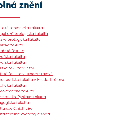
plná znění
lická teologická fakulta
gelická teologická fakulta
tská teologická fakulta
nická fakulta
ékařská fakulta
ékařská fakulta
ékařská fakulta
řská fakulta v Plzni
řská fakulta v Hradci Králové
aceutická fakulta v Hradci Králové
zofická fakulta
odovědecká fakulta
maticko-fyzikální fakulta
gogická fakulta
lta sociálních věd
lta tělesné výchovy a sportu