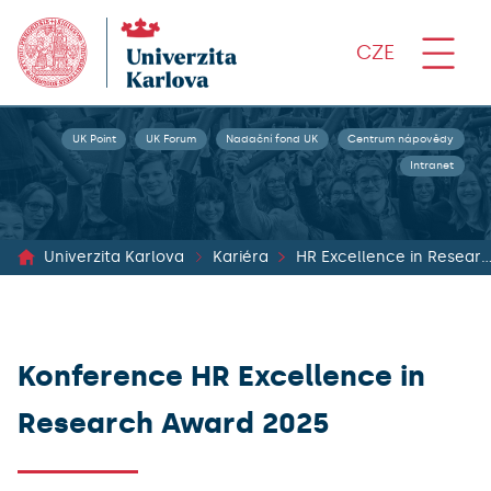
CZE
UK Point
UK Forum
Nadační fond UK
Centrum nápovědy
Intranet
Univerzita Karlova
Kariéra
HR Excellence in Research (tzv. HR A
Konference HR Excellence in
Research Award 2025