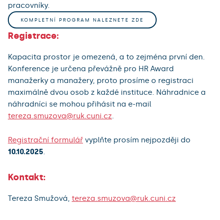
pracovníky.
KOMPLETNÍ PROGRAM NALEZNETE ZDE
Registrace:
Kapacita prostor je omezená, a to zejména první den.
Konference je určena převážně pro HR Award
manažerky a manažery, proto prosíme o registraci
maximálně dvou osob z každé instituce. Náhradnice a
náhradníci se mohou přihásit na e-mail
tereza.smuzova@ruk.cuni.cz
.
Registrační formulář
vyplňte prosím nejpozději do
10.10.2025
.
Kontakt:
Tereza Smužová,
tereza.smuzova@ruk.cuni.cz