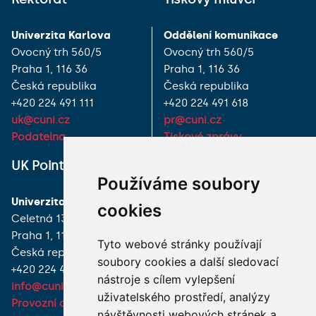
Univerzita Karlova
Oddělení komunikace
Ovocný trh 560/5
Ovocný trh 560/5
Praha 1, 116 36
Praha 1, 116 36
Česká republika
Česká republika
+420 224 491 111
+420 224 491 618
uk@cuni.cz
pr@cuni.cz
Podatelna
Tiskové zprávy
UK Point
VŠECHNY KONTAKTY
Používáme soubory
Univerzita Karlova
MÁM DOTAZ
cookies
Celetná 13
Praha 1, 116 36
JAK K NÁM?
Tyto webové stránky používají
Česká republika
soubory cookies a další sledovací
+420 224 491 850
nástroje s cílem vylepšení
info@cuni.cz
uživatelského prostředí, analýzy
Provozní doba a kontakty
návštěvnosti webových stránek a