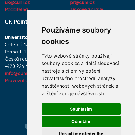
uk@cuni.cz
pr@cuni.cz
Podatelna
Tiskové zprávy
UK Point
VŠECHNY KONTAKTY
Používáme soubory
Univerzita Karlova
MÁM DOTAZ
cookies
Celetná 13
Praha 1, 116 36
JAK K NÁM?
Tyto webové stránky používají
Česká republika
soubory cookies a další sledovací
+420 224 491 850
nástroje s cílem vylepšení
info@cuni.cz
uživatelského prostředí, analýzy
Provozní doba a kontakty
návštěvnosti webových stránek a
zjištění zdroje návštěvnosti.
Souhlasím
Odmítám
Hledání osob
Nastavení cookie
Mapa webu
Upravit mé předvolby