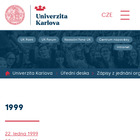
CZE
UK Point
UK Forum
Nadační fond UK
Centrum nápovědy
Intranet
Univerzita Karlova
Úřední deska
1999
22. ledna 1999