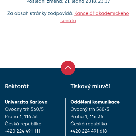
Poslední změna: 21. ledna 2018, 23:37
Za obsah stránky zodpovídá:
Kancelář akademického
senátu
Rektorát
Tiskový mluvčí
Univerzita Karlova
Oddělení komunikace
Ovocný trh 560/5
Ovocný trh 560/5
Praha 1, 116 36
Praha 1, 116 36
Česká republika
Česká republika
+420 224 491 111
+420 224 491 618