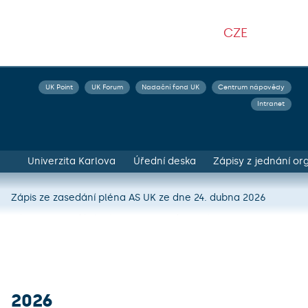
CZE
UK Point
UK Forum
Nadační fond UK
Centrum nápovědy
Intranet
Univerzita Karlova
Úřední deska
Zápis ze zasedání pléna AS UK ze dne 24. dubna 2026
Zápis ze zasedání pléna AS UK ze dne 6. února 2026
2026