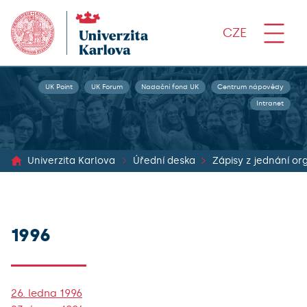
CZE
UK Point
UK Forum
Nadační fond UK
Centrum nápovědy
Intranet
Univerzita Karlova
Úřední deska
1996
26. ledna 1996