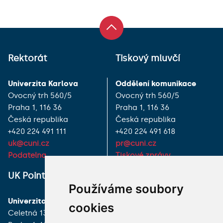
Rektorát
Tiskový mluvčí
Univerzita Karlova
Oddělení komunikace
Ovocný trh 560/5
Ovocný trh 560/5
Praha 1, 116 36
Praha 1, 116 36
Česká republika
Česká republika
+420 224 491 111
+420 224 491 618
uk@cuni.cz
pr@cuni.cz
Podatelna
Tiskové zprávy
UK Point
VŠECHNY KONTAKTY
Používáme soubory
Univerzita Karlova
MÁM DOTAZ
cookies
Celetná 13