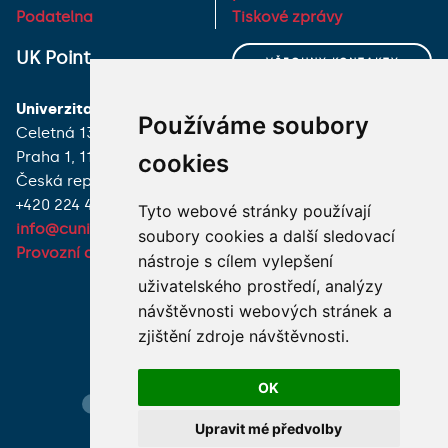
Podatelna
Tiskové zprávy
UK Point
VŠECHNY KONTAKTY
Univerzita Karlova
MÁM DOTAZ
Používáme soubory
Celetná 13
Praha 1, 116 36
cookies
JAK K NÁM?
Česká republika
+420 224 491 850
Tyto webové stránky používají
info@cuni.cz
soubory cookies a další sledovací
Provozní doba a kontakty
nástroje s cílem vylepšení
uživatelského prostředí, analýzy
návštěvnosti webových stránek a
zjištění zdroje návštěvnosti.
OK
Hledání osob
Nastavení cookie
Mapa webu
Upravit mé předvolby