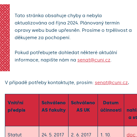
Tato stránka obsahuje chyby a nebyla
aktualizována od října 2024. Plánovaný termín
opravy webu bude upřesněn. Prosíme o trpělivost a
děkujeme za pochopení.
Pokud potřebujete dohledat některé aktuální
informace, napište nám na
senat@cuni.cz
.
V případě potřeby kontaktujte, prosím:
senat@cuni.cz
.
Vnitřní
Schváleno
Schváleno
Datum
předpis
AS fakulty
AS UK
účinnosti
nahl
a s
Statut
24. 5. 2017
2. 6. 2017
1. 10.
doc