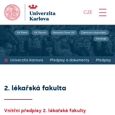
CZE
UK Point
UK Forum
Nadační fond UK
Centrum nápovědy
Intranet
Univerzita Karlova
Předpisy a dokumenty
Předpisy
2. lékařská fakulta
Vnitřní předpisy 2. lékařské fakulty