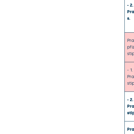
- 2
Pra
s.
Pra
při
sti
- 1
Pra
sti
- 2
Pra
sti
Pra