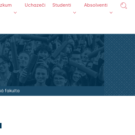
ýzkum
Uchazeči
Studenti
Absolventi
ká fakulta
a