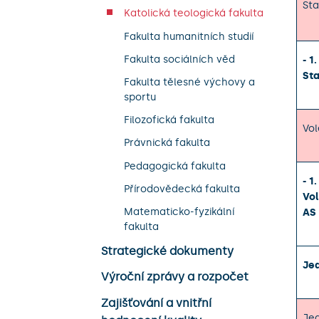
Sta
Katolická teologická fakulta
Fakulta humanitních studií
Fakulta sociálních věd
- 1
Sta
Fakulta tělesné výchovy a
sportu
Filozofická fakulta
Vol
Právnická fakulta
Pedagogická fakulta
- 1
Přírodovědecká fakulta
Vol
Matematicko-fyzikální
AS
fakulta
Strategické dokumenty
Jed
Výroční zprávy a rozpočet
Zajišťování a vnitřní
Jed