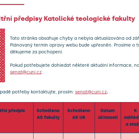
třní předpisy Katolické teologické fakulty
Tato stránka obsahuje chyby a nebyla aktualizována od zář
Plánovaný termín opravy webu bude upřesněn. Prosíme o tr
děkujeme za pochopení.
Pokud potřebujete dohledat některé aktuální informace, n
senat@cuni.cz
.
ípadě potřeby kontaktujte, prosím:
senat@cuni.cz
.
třní předpis
Schváleno
Schváleno
Datum
K
AS fakulty
AS UK
účinnosti
nahléd
a staž