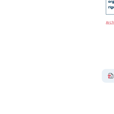
org
rig
Arch