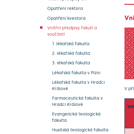
Opatření rektora
Vni
Opatření kvestora
Vnitřní předpisy fakult a
součástí
1. lékařská fakulta
2. lékařská fakulta
3. lékařská fakulta
Lékařská fakulta v Plzni
Lékařská fakulta v Hradci
V př
Králové
Farmaceutická fakulta v
Hradci Králové
Vni
Evangelická teologická
fakulta
Husitská teologická fakulta