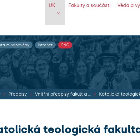
UK
Fakulty a součásti
Věda a v
ntrum nápovědy
Intranet
ENG
y
Předpisy
Vnitřní předpisy fakult a součástí
Katolická teologic
atolická teologická fakult