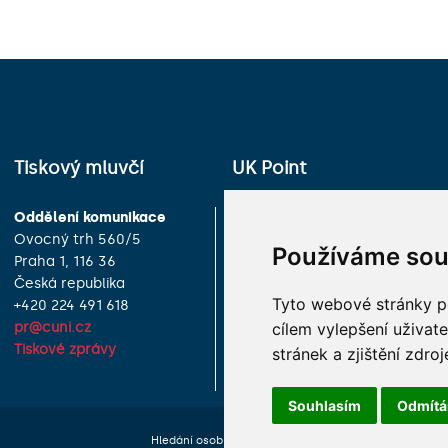
Tiskový mluvčí
UK Point
Oddělení komunikace
Univerzita Karlova
Ovocný trh 560/5
Celetná 13
Používáme sou
Praha 1, 116 36
Praha 1, 116 36
Česká republika
Česká republika
Tyto webové stránky po
+420 224 491 618
+420 224 491 850
cílem vylepšení uživat
pr@cuni.cz
info@cuni.cz
Tiskové zprávy
Provozní doba a kontakty
stránek a zjištění zdroj
Souhlasím
Odmít
Hledání osob
Nastavení cookie
Mapa webu