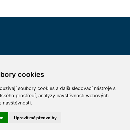
VŠECHNY KONTAKTY
bory cookies
MÁM DOTAZ
užívají soubory cookies a další sledovací nástroje s
elského prostředí, analýzy návštěvnosti webových
JAK K NÁM?
e návštěvnosti.
ám
Upravit mé předvolby