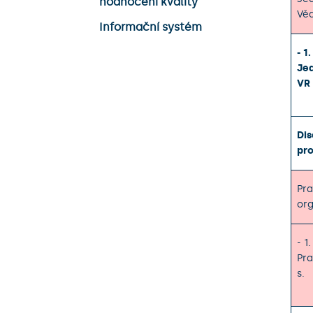
hodnocení kvality
Vě
Informační systém
- 1
Je
VR
Dis
pro
Pra
org
- 1
Pra
s.