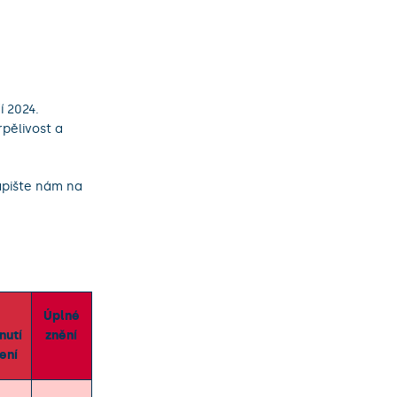
í 2024.
pělivost a
apište nám na
Úplné
nutí
znění
ení