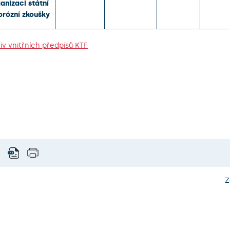
anizaci státní
orózní zkoušky
iv vnitřních předpisů KTF
Z