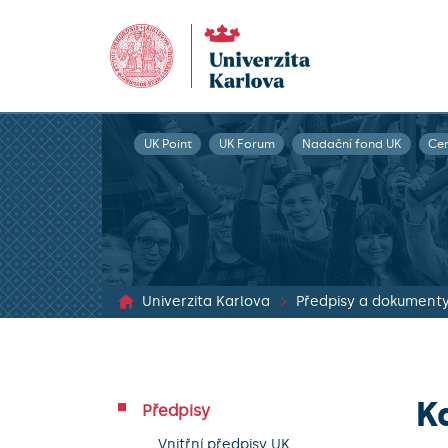
UK Point
UK Forum
Nadační fond UK
Ce
Univerzita Karlova
Předpisy a dokument
K
Předpisy
Vnitřní předpisy UK