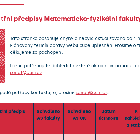
třní předpisy Matematicko-fyzikální fakult
Tato stránka obsahuje chyby a nebyla aktualizována od říjn
Plánovaný termín opravy webu bude upřesněn. Prosíme o tr
děkujeme za pochopení.
Pokud potřebujete dohledat některé aktuální informace, n
senat@cuni.cz
.
ípadě potřeby kontaktujte, prosím:
senat@cuni.cz
.
třní předpis
Schváleno
Schváleno
Datum
K
AS fakulty
AS UK
účinnosti
nahléd
a staž