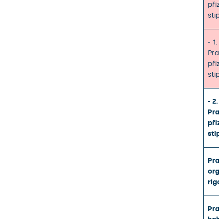
při
sti
- 1
Pra
při
sti
- 2
Pra
při
sti
Pra
org
rig
Pra