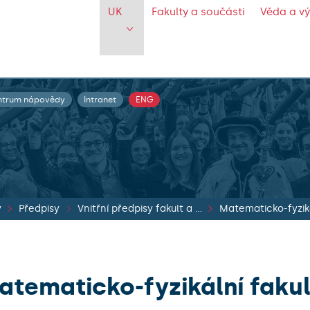
UK
Fakulty a součásti
Věda a v
ntrum nápovědy
Intranet
ENG
y
Předpisy
Vnitřní předpisy fakult a součástí
Matematicko-fyziká
atematicko-fyzikální faku