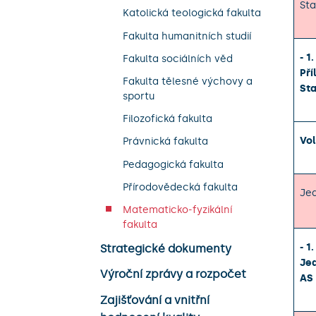
Sta
Katolická teologická fakulta
Fakulta humanitních studií
- 1
Fakulta sociálních věd
Pří
Fakulta tělesné výchovy a
Sta
sportu
Filozofická fakulta
Vol
Právnická fakulta
Pedagogická fakulta
Přírodovědecká fakulta
Jed
Matematicko-fyzikální
fakulta
- 1
Strategické dokumenty
Je
Výroční zprávy a rozpočet
AS
Zajišťování a vnitřní