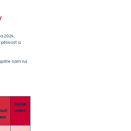
y
a 2024.
pělivost a
apište nám na
Úplné
nutí
znění
ení