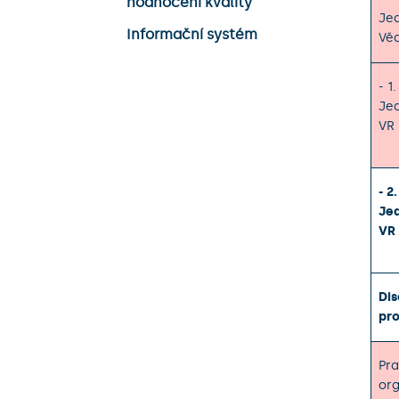
hodnocení kvality
Jed
Informační systém
Vě
- 1
Je
VR
- 2
Je
VR
Dis
pro
Pra
org