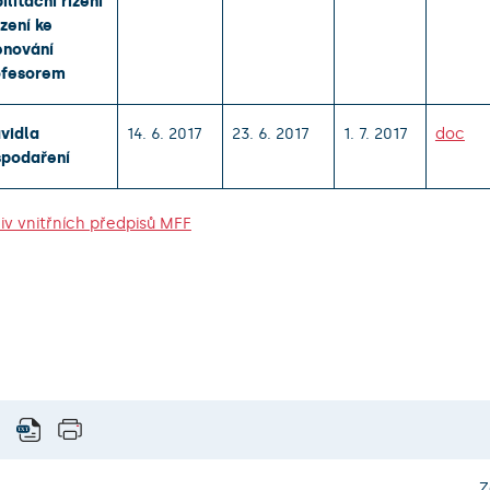
ilitační řízení
ízení ke
enování
ofesorem
vidla
14. 6. 2017
23. 6. 2017
1. 7. 2017
doc
spodaření
iv vnitřních předpisů MFF
Z