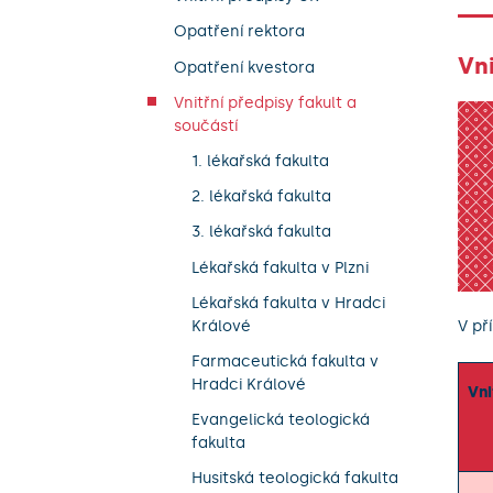
Opatření rektora
Vni
Opatření kvestora
Vnitřní předpisy fakult a
součástí
1. lékařská fakulta
2. lékařská fakulta
3. lékařská fakulta
Lékařská fakulta v Plzni
Lékařská fakulta v Hradci
V př
Králové
Farmaceutická fakulta v
Hradci Králové
Vni
Evangelická teologická
fakulta
Husitská teologická fakulta