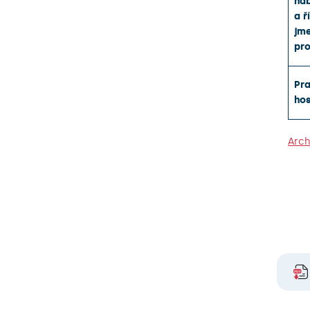
hab
a
ř
jm
pr
Pra
ho
Arch