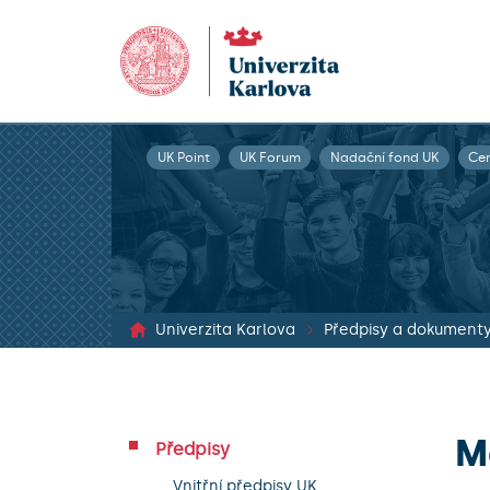
UK Point
UK Forum
Nadační fond UK
Ce
Univerzita Karlova
Předpisy a dokument
M
Předpisy
Vnitřní předpisy UK