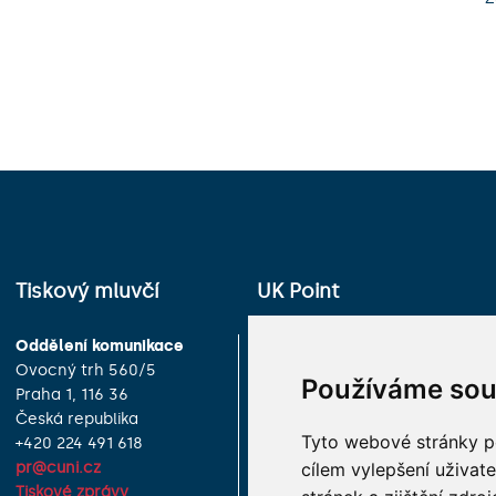
Tiskový mluvčí
UK Point
Oddělení komunikace
Univerzita Karlova
Ovocný trh 560/5
Celetná 13
Používáme sou
Praha 1, 116 36
Praha 1, 116 36
Česká republika
Česká republika
Tyto webové stránky po
+420 224 491 618
+420 224 491 850
cílem vylepšení uživat
pr@cuni.cz
info@cuni.cz
Tiskové zprávy
Provozní doba a kontakty