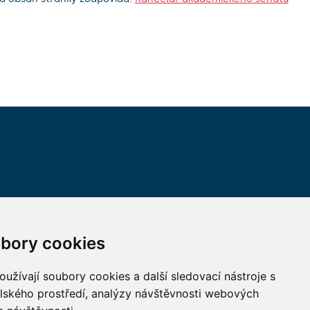
VŠECHNY KONTAKTY
bory cookies
MÁM DOTAZ
užívají soubory cookies a další sledovací nástroje s
elského prostředí, analýzy návštěvnosti webových
JAK K NÁM?