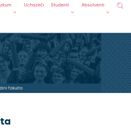
ýzkum
Uchazeči
Studenti
Absolventi
lní fakulta
lta