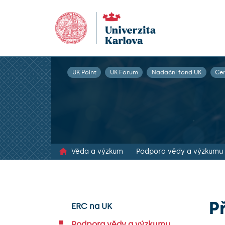
UK Point
UK Forum
Nadační fond UK
Ce
Věda a výzkum
Podpora vědy a výzkumu
P
ERC na UK
Podpora vědy a výzkumu