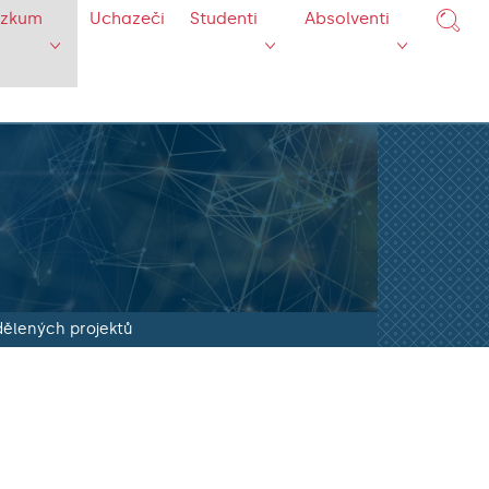
ýzkum
Uchazeči
Studenti
Absolventi
dělených projektů