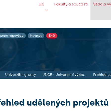
UK
Fakulty a součásti
Věda a v
ntrum nápovědy
Intranet
ENG
Univerzitní granty
UNCE - Univerzitní výzkumná centra
Přehled u
řehled udělených projektů