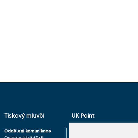
Tiskový mluvčí
UK Point
Oddělení komunikace
Univerzita Karlova
Ovocný trh 560/5
Celetná 13