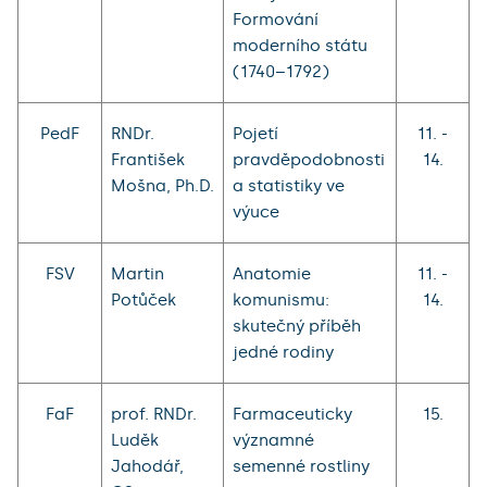
Formování
moderního státu
(1740–1792)
PedF
RNDr.
Pojetí
11. -
František
pravděpodobnosti
14.
Mošna, Ph.D.
a statistiky ve
výuce
FSV
Martin
Anatomie
11. -
Potůček
komunismu:
14.
skutečný příběh
jedné rodiny
FaF
prof. RNDr.
Farmaceuticky
15.
Luděk
významné
Jahodář,
semenné rostliny