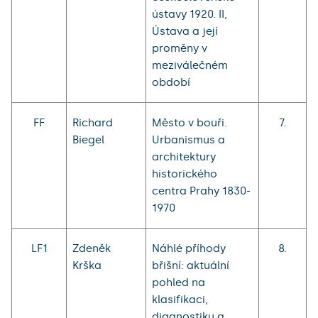
ústavy 1920. II,
Ústava a její
proměny v
meziválečném
období
FF
Richard
Město v bouři.
7.
Biegel
Urbanismus a
architektury
historického
centra Prahy 1830-
1970
LF1
Zdeněk
Náhlé příhody
8.
Krška
břišní: aktuální
pohled na
klasifikaci,
diagnostiku a