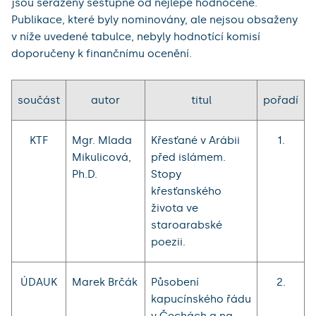
jsou seřazeny sestupně od nejlépe hodnocené.
Publikace, které byly nominovány, ale nejsou obsaženy
v níže uvedené tabulce, nebyly hodnotící komisí
doporučeny k finančnímu ocenění.
součást
autor
titul
pořadí
KTF
Mgr. Mlada
Křesťané v Arábii
1.
Mikulicová,
před islámem.
Ph.D.
Stopy
křesťanského
života ve
staroarabské
poezii.
ÚDAUK
Marek Brčák
Působení
2.
kapucínského řádu
v Čechách a na