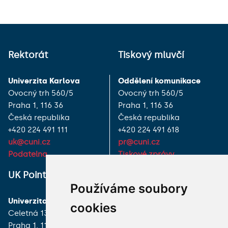
Rektorát
Tiskový mluvčí
Univerzita Karlova
Oddělení komunikace
Ovocný trh 560/5
Ovocný trh 560/5
Praha 1, 116 36
Praha 1, 116 36
Česká republika
Česká republika
+420 224 491 111
+420 224 491 618
uk@cuni.cz
pr@cuni.cz
Podatelna
Tiskové zprávy
UK Point
VŠECHNY KONTAKTY
Používáme soubory
Univerzita Karlova
MÁM DOTAZ
cookies
Celetná 13
Praha 1, 116 36
JAK K NÁM?