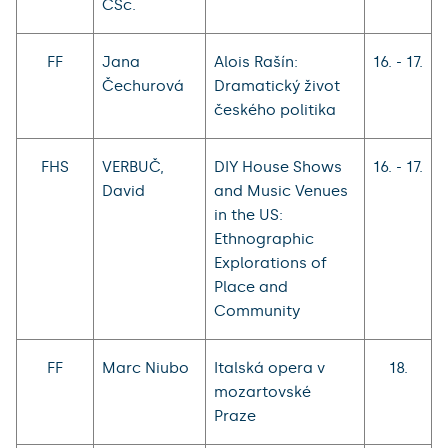
CSc.
FF
Jana
Alois Rašín:
16. - 17.
Čechurová
Dramatický život
českého politika
FHS
VERBUČ,
DIY House Shows
16. - 17.
David
and Music Venues
in the US:
Ethnographic
Explorations of
Place and
Community
FF
Marc Niubo
Italská opera v
18.
mozartovské
Praze