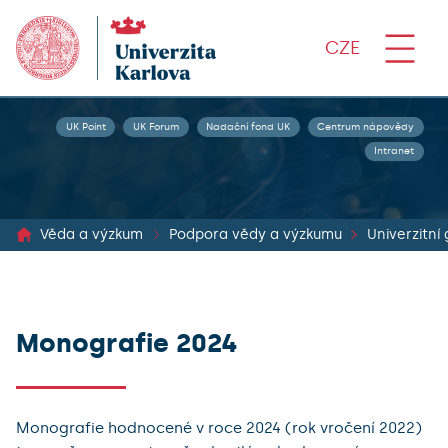
CZE
UK Point
UK Forum
Nadační fond UK
Centrum nápovědy
Intranet
Věda a výzkum
Podpora vědy a výzkumu
Univerzitní
Monografie 2024
Monografie hodnocené v roce 2024 (rok vročení 2022)