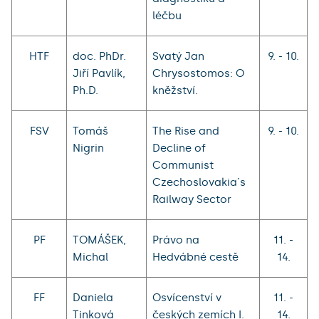
léčbu
HTF
doc. PhDr.
Svatý Jan
9. - 10.
Jiří Pavlík,
Chrysostomos: O
Ph.D.
kněžství.
FSV
Tomáš
The Rise and
9. - 10.
Nigrin
Decline of
Communist
Czechoslovakia´s
Railway Sector
PF
TOMÁŠEK,
Právo na
11. -
Michal
Hedvábné cestě
14.
FF
Daniela
Osvícenství v
11. -
Tinková
českých zemích I.
14.