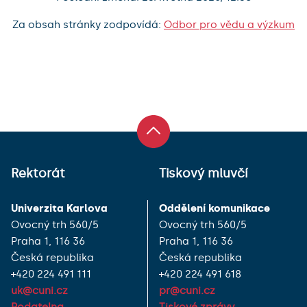
Za obsah stránky zodpovídá:
Odbor pro vědu a výzkum
Rektorát
Tiskový mluvčí
Univerzita Karlova
Oddělení komunikace
Ovocný trh 560/5
Ovocný trh 560/5
Praha 1, 116 36
Praha 1, 116 36
Česká republika
Česká republika
+420 224 491 111
+420 224 491 618
uk@cuni.cz
pr@cuni.cz