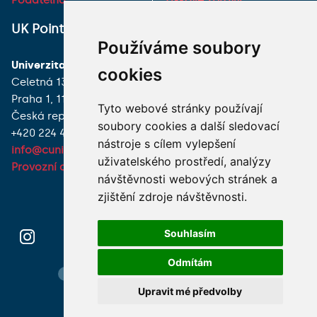
Podatelna
Tiskové zprávy
UK Point
VŠECHNY KONTAKTY
Používáme soubory
Univerzita Karlova
MÁM DOTAZ
cookies
Celetná 13
Praha 1, 116 36
JAK K NÁM?
Tyto webové stránky používají
Česká republika
soubory cookies a další sledovací
+420 224 491 850
nástroje s cílem vylepšení
info@cuni.cz
uživatelského prostředí, analýzy
Provozní doba a kontakty
návštěvnosti webových stránek a
zjištění zdroje návštěvnosti.
Souhlasím
Odmítám
Hledání osob
Nastavení cookie
Mapa webu
Upravit mé předvolby
© 2026 Univerzita Karlova foto UK a shutterstock.com