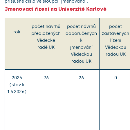
příslušné číslo ve sloupci "jmenováno".
Jmenovací řízení na Univerzitě Karlově
počet návrhů
počet návrhů
počet
rok
předložených
doporučených
zastavených
Vědecké
k
řízení
radě UK
jmenování
Vědeckou
Vědeckou
radou UK
radou UK
2026
26
26
0
(stav k
1.6.2026)