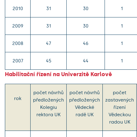
2010
31
30
1
2009
31
30
1
2008
47
46
1
2007
45
44
1
Habilitační řízení na Univerzitě Karlově
počet návrhů
počet návrhů
počet
rok
předložených
předložených
zastavených
Kolegiu
Vědecké
řízení
rektora UK
radě UK
Vědeckou
radou UK