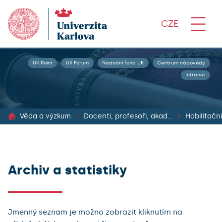
CZE
UK Point
UK Forum
Nadační fond UK
Centrum nápovědy
Intranet
Věda a výzkum
Docenti, profesoři, akademické kvalifikace
Archiv a statistiky
Jmenný seznam je možno zobrazit kliknutím na