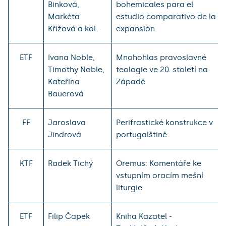
Binková,
bohemicales para el
Markéta
estudio comparativo de la
Křížová a kol.
expansión
ETF
Ivana Noble,
Mnohohlas pravoslavné
Timothy Noble,
teologie ve 20. století na
Kateřina
Západě
Bauerová
FF
Jaroslava
Perifrastické konstrukce v
Jindrová
portugalštině
KTF
Radek Tichý
Oremus: Komentáře ke
vstupním oracím mešní
liturgie
ETF
Filip Čapek
Kniha Kazatel -