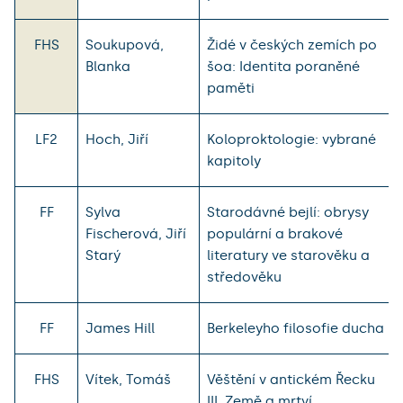
FHS
Soukupová,
Židé v českých zemích po
Blanka
šoa: Identita poraněné
paměti
LF2
Hoch, Jiří
Koloproktologie: vybrané
kapitoly
FF
Sylva
Starodávné bejlí: obrysy
Fischerová, Jiří
populární a brakové
Starý
literatury ve starověku a
středověku
FF
James Hill
Berkeleyho filosofie ducha
FHS
Vítek, Tomáš
Věštění v antickém Řecku
III. Země a mrtví