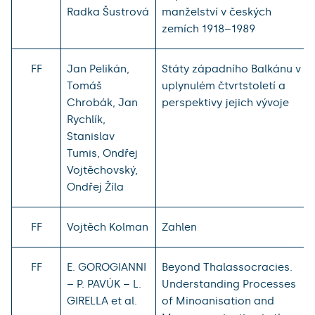
Radka Šustrová
manželství v českých
zemích 1918–1989
FF
Jan Pelikán,
Státy západního Balkánu v
Tomáš
uplynulém čtvrtstoletí a
Chrobák, Jan
perspektivy jejich vývoje
Rychlík,
Stanislav
Tumis, Ondřej
Vojtěchovský,
Ondřej Žíla
FF
Vojtěch Kolman
Zahlen
FF
E. GOROGIANNI
Beyond Thalassocracies.
– P. PAVÚK – L.
Understanding Processes
GIRELLA et al.
of Minoanisation and