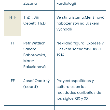
Zuzana
kardiologii
HTF
ThDr. Jiří
Ve stínu islámu:Menšinová
Gebelt, Th.D.
náboženství na Blízkém
východě
FF
Petr Wittlich,
Neklidná figura: Exprese v
Sandra
Českém sochařství 1880-
Baborovská,
1914
Marie
Rakušanová
FF
Josef Opatrný
Proyectospolíticos y
(coord)
culturales en las
realidades caribeñas de
los siglos XIX y XX