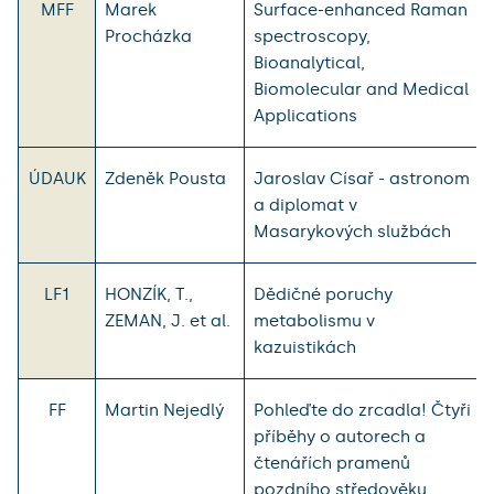
MFF
Marek
Surface-enhanced Raman
Procházka
spectroscopy,
Bioanalytical,
Biomolecular and Medical
Applications
ÚDAUK
Zdeněk Pousta
Jaroslav Císař - astronom
a diplomat v
Masarykových službách
LF1
HONZÍK, T.,
Dědičné poruchy
ZEMAN, J. et al.
metabolismu v
kazuistikách
FF
Martin Nejedlý
Pohleďte do zrcadla! Čtyři
příběhy o autorech a
čtenářích pramenů
pozdního středověku