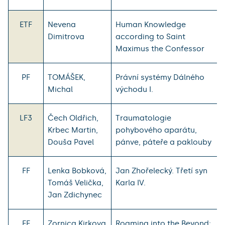
ETF
Nevena
Human Knowledge
Dimitrova
according to Saint
Maximus the Confessor
PF
TOMÁŠEK,
Právní systémy Dálného
Michal
východu I.
LF3
Čech Oldřich,
Traumatologie
Krbec Martin,
pohybového aparátu,
Douša Pavel
pánve, páteře a paklouby
FF
Lenka Bobková,
Jan Zhořelecký. Třetí syn
Tomáš Velička,
Karla IV.
Jan Zdichynec
FF
Zornica Kirkova
Roaming into the Beyond: