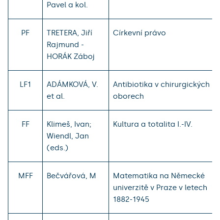
Pavel a kol.
PF
TRETERA, Jiří
Církevní právo
Rajmund -
HORÁK Záboj
LF1
ADÁMKOVÁ, V.
Antibiotika v chirurgických
et al.
oborech
FF
Klimeš, Ivan;
Kultura a totalita I.-IV.
Wiendl, Jan
(eds.)
MFF
Bečvářová, M
Matematika na Německé
univerzitě v Praze v letech
1882-1945