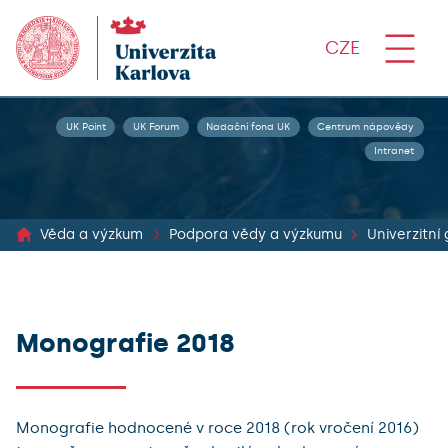
CZE
UK Point
UK Forum
Nadační fond UK
Centrum nápovědy
Intranet
Věda a výzkum
Podpora vědy a výzkumu
Univerzitní
Monografie 2018
Monografie hodnocené v roce 2018 (rok vročení 2016)