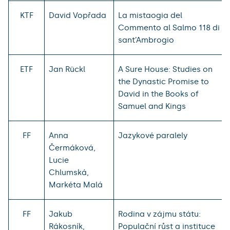
KTF
David Vopřada
La mistaogia del
Commento al Salmo 118 di
sant’Ambrogio
ETF
Jan Rückl
A Sure House: Studies on
the Dynastic Promise to
David in the Books of
Samuel and Kings
FF
Anna
Jazykové paralely
Čermáková,
Lucie
Chlumská,
Markéta Malá
FF
Jakub
Rodina v zájmu státu:
Rákosník,
Populační růst a instituce