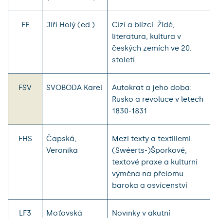
FF
JIří Holý (ed.)
Cizí a blízcí. ŽIdé,
literatura, kultura v
českých zemích ve 20.
století
FSV
SVOBODA Karel
Autokrat a jeho doba:
Rusko a revoluce v letech
1830-1831
FHS
Čapská,
Mezi texty a textiliemi.
Veronika
(Swéerts-)Šporkové,
textové praxe a kulturní
výměna na přelomu
baroka a osvícenství
LF3
Moťovská
Novinky v akutní