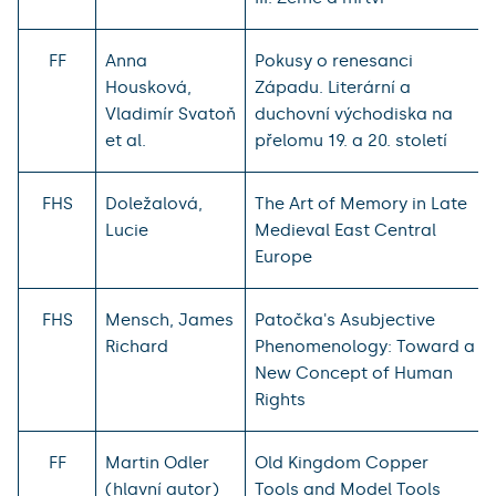
FF
Anna
Pokusy o renesanci
Housková,
Západu. Literární a
Vladimír Svatoň
duchovní východiska na
et al.
přelomu 19. a 20. století
FHS
Doležalová,
The Art of Memory in Late
Lucie
Medieval East Central
Europe
FHS
Mensch, James
Patočka's Asubjective
Richard
Phenomenology: Toward a
New Concept of Human
Rights
FF
Martin Odler
Old Kingdom Copper
(hlavní autor)
Tools and Model Tools