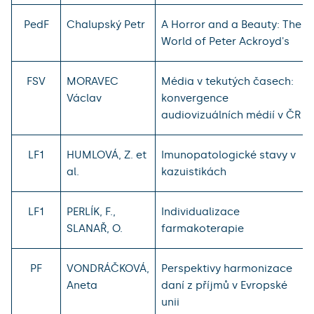
PedF
Chalupský Petr
A Horror and a Beauty: The
World of Peter Ackroyd's
FSV
MORAVEC
Média v tekutých časech:
Václav
konvergence
audiovizuálních médií v ČR
LF1
HUMLOVÁ, Z. et
Imunopatologické stavy v
al.
kazuistikách
LF1
PERLÍK, F.,
Individualizace
SLANAŘ, O.
farmakoterapie
PF
VONDRÁČKOVÁ,
Perspektivy harmonizace
Aneta
daní z příjmů v Evropské
unii