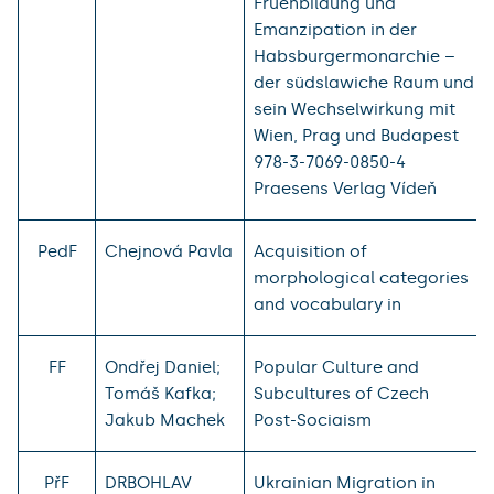
Fruenbildung und
Emanzipation in der
Habsburgermonarchie –
der südslawiche Raum und
sein Wechselwirkung mit
Wien, Prag und Budapest
978-3-7069-0850-4
Praesens Verlag Vídeň
PedF
Chejnová Pavla
Acquisition of
morphological categories
and vocabulary in
FF
Ondřej Daniel;
Popular Culture and
Tomáš Kafka;
Subcultures of Czech
Jakub Machek
Post-Sociaism
PřF
DRBOHLAV
Ukrainian Migration in