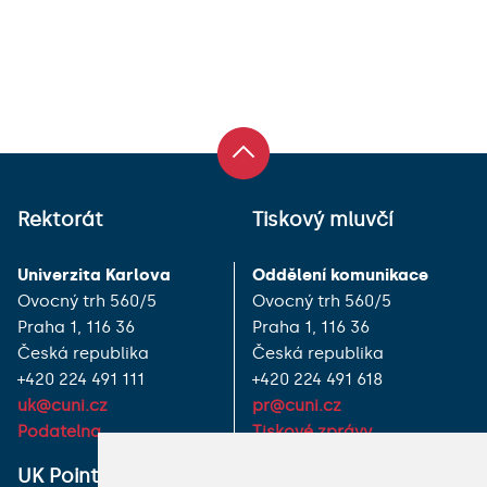
Rektorát
Tiskový mluvčí
Univerzita Karlova
Oddělení komunikace
Ovocný trh 560/5
Ovocný trh 560/5
Praha 1, 116 36
Praha 1, 116 36
Česká republika
Česká republika
+420 224 491 111
+420 224 491 618
uk@cuni.cz
pr@cuni.cz
Podatelna
Tiskové zprávy
UK Point
VŠECHNY KONTAKTY