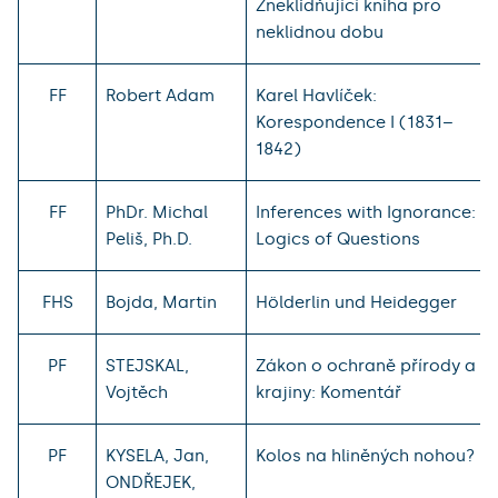
Zneklidňující kniha pro
neklidnou dobu
FF
Robert Adam
Karel Havlíček:
Korespondence I (1831–
1842)
FF
PhDr. Michal
Inferences with Ignorance:
Peliš, Ph.D.
Logics of Questions
FHS
Bojda, Martin
Hölderlin und Heidegger
PF
STEJSKAL,
Zákon o ochraně přírody a
Vojtěch
krajiny: Komentář
PF
KYSELA, Jan,
Kolos na hliněných nohou?
ONDŘEJEK,