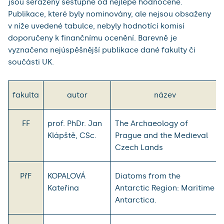
jsou seřazeny sestupně od nejlépe hodnocené.
Publikace, které byly nominovány, ale nejsou obsaženy
v níže uvedené tabulce, nebyly hodnotící komisí
doporučeny k finančnímu ocenění. Barevně je
vyznačena nejúspěšnější publikace dané fakulty či
součásti UK.
fakulta
autor
název
FF
prof. PhDr. Jan
The Archaeology of
Klápště, CSc.
Prague and the Medieval
Czech Lands
PřF
KOPALOVÁ
Diatoms from the
Kateřina
Antarctic Region: Maritime
Antarctica.