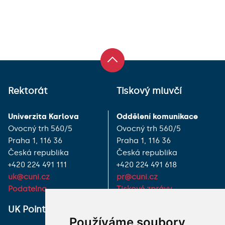
Rektorát
Tiskový mluvčí
Univerzita Karlova
Oddělení komunikace
Ovocný trh 560/5
Ovocný trh 560/5
Praha 1, 116 36
Praha 1, 116 36
Česká republika
Česká republika
+420 224 491 111
+420 224 491 618
uk@cuni.cz
pr@cuni.cz
Podatelna
Tiskové zprávy
UK Point
VŠECHNY KONTAKTY
Používáme soubory