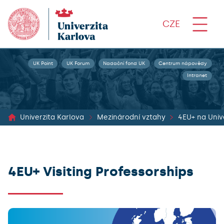
CZE
UK Point
UK Forum
Nadační fond UK
Centrum nápovědy
Intranet
Univerzita Karlova
Mezinárodní vztahy
4EU+ Visiting Professorships