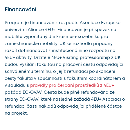
Financování
Program je financován z rozpočtu Asociace Evropské
univerzitní Aliance 4EU+. Financován je příspěvek na
mobilitu vypočítáný dle Erasmus+ sazebníku pro
zaměstnanecké mobility. UK se rozhodla případný
rozdíl dofinancovat z institucionálního rozpočtu na
4EU+ aktivity. Držitelé 4EU+ Visiting professorship z UK
budou vysíláni fakultou na pracovní cestu odpovídající
schválenému termínu, o jejíž refundaci po skončení
cesty fakulta v součinnosti s fakultním koordinátorem a
v souladu s
pravidly pro čerpání prostředků z 4EU+
požádá EC-OVAV. Cesta bude plně refundována ze
strany EC-OVAV, které následně zažádá 4EU+ Asociaci o
refundaci části nákladů odpovídající přidělené částce
na projekt.