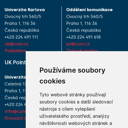
Univerzita Karlova
Oddělení komunikace
Ovocný trh 560/5
Ovocný trh 560/5
Praha 1, 116 36
Praha 1, 116 36
Česká republika
Česká republika
+420 224 491 111
+420 224 491 618
uk@cuni.cz
pr@cuni.cz
Podatelna
Tiskové zprávy
UK Point
VŠECHNY KONTAKTY
Používáme soubory
Univerzita Karlova
MÁM DOTAZ
cookies
Celetná 13
Praha 1, 116 36
JAK K NÁM?
Tyto webové stránky používají
Česká republika
soubory cookies a další sledovací
+420 224 491 850
nástroje s cílem vylepšení
info@cuni.cz
uživatelského prostředí, analýzy
Provozní doba a kontakty
návštěvnosti webových stránek a