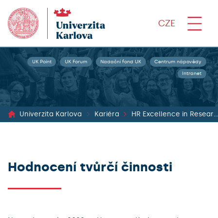
CZE
UK Point
UK Forum
Nadační fond UK
Centrum nápovědy
Intranet
Univerzita Karlova
Kariéra
HR Excellence in Research (tzv. HR A
Hodnocení tvůrčí činnosti