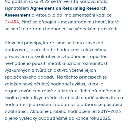
Na podzim roku 2022 se Univerzita Karlova stala
signatářem
Agreement on Reforming Research
Assessment
a vstoupila do implementační koalice
CoARA
, čímž se připojila k mezinárodnímu hnutí, které
se snaží o reformu hodnocení ve vědeckém prostředí.
Hlavními principy, které jsme se tímto zavázali
dodržovat, je přechod k hodnocení založenému
především na kvalitativním zhodnocení, opuštění
nevhodného použití metrik a uznání rozmanitosti
výzkumných a tvůrčích aktivit, včetně jejich
společenského dopadu. Na těchto principech je
založen nový pětiletý hodnoticí cyklus, který je
organizován centrálně z rektorátu. Jeho předmětem je
kvalita jednotlivých vědních oblastí napříč univerzitou a
hodnotiteli jsou externí odborníci a odbornice působící
v zahraničí. Aktuálně probíhá hodnocení let 2019–2023
a jeho výsledky budou známé do konce roku 2025.