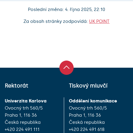
Poslední změna: 4. října 2025, 22:10
Za obsah stránky zodpovídá:
UK POINT
Rektorát
Tiskový mluvčí
Univerzita Karlova
Oddělení komunikace
Ovocný trh 560/5
Ovocný trh 560/5
Praha 1, 116 36
Praha 1, 116 36
Česká republika
Česká republika
+420 224 491 111
+420 224 491 618