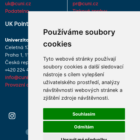
uk@cuni.cz
pr@cuni.cz
Podatelna
Tiskové zprávy
UK Point
VŠECHNY KONTAKTY
Používáme soubory
Univerzita Karlova
MÁM DOTAZ
cookies
Celetná 13
Praha 1, 116 36
JAK K NÁM?
Tyto webové stránky používají
Česká republika
soubory cookies a další sledovací
+420 224 491 850
nástroje s cílem vylepšení
info@cuni.cz
uživatelského prostředí, analýzy
Provozní doba a kontakty
návštěvnosti webových stránek a
zjištění zdroje návštěvnosti.
Souhlasím
Odmítám
Hledání osob
Nastavení cookie
Mapa webu
Upravit mé předvolby