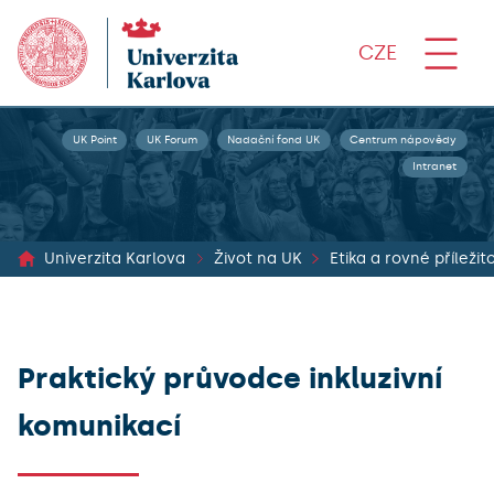
CZE
UK Point
UK Forum
Nadační fond UK
Centrum nápovědy
Intranet
Univerzita Karlova
Život na UK
Etika a rovné příležito
Praktický průvodce inkluzivní
komunikací