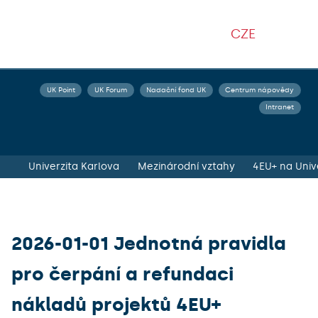
CZE
UK Point
UK Forum
Nadační fond UK
Centrum nápovědy
Intranet
Univerzita Karlova
Mezinárodní vztahy
2026-01-01 Jednotná pravidla
pro čerpání a refundaci
nákladů projektů 4EU+