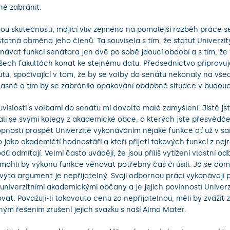
é zabránit.
ou skutečností, mající vliv zejména na pomalejší rozběh práce s
tatná obměna jeho členů. Ta souvisela s tím, že statut Univerzi
návat funkci senátora jen dvě po sobě jdoucí období a s tím, že 
šech fakultách konat ke stejnému datu. Předsednictvo připravu
utu, spočívající v tom, že by se volby do senátu nekonaly na vše
asně a tím by se zabránilo opakování obdobné situace v budou
uvislosti s volbami do senátu mi dovolte malé zamyšlení. Jistě jst
ali se svými kolegy z akademické obce, o kterých jste přesvědčen
pnosti prospět Univerzitě vykonáváním nějaké funkce ať už v 
 jako akademičtí hodnostáři a kteří přijetí takových funkcí z nej
dů odmítají. Velmi často uvádějí, že jsou příliš vytížení vlastní o
mohli by výkonu funkce věnovat potřebný čas či úsilí. Já se do
výto argument je nepřijatelný. Svoji odbornou práci vykonávají 
 univerzitními akademickými občany a je jejich povinností Univer
vat. Považuji-li takovouto cenu za nepřijatelnou, měli by zvážit 
ým řešením zrušení jejich svazku s naší Alma Mater.