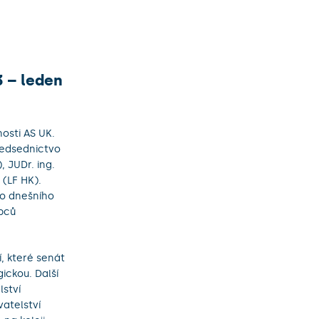
3 – leden
nosti AS UK.
ředsednictvo
, JUDr. ing.
 (LF HK).
Do dnešního
upců
, které senát
ickou. Další
lství
atelství