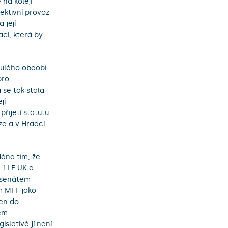
 na koleji
ektivní provoz
 její
ci, která by
nulého období.
pro
 se tak stala
jí
řijetí statutu
ze a v Hradci
dána tím, že
 1.LF UK a
l senátem
m MFF jako
len do
ném
islativě jí není