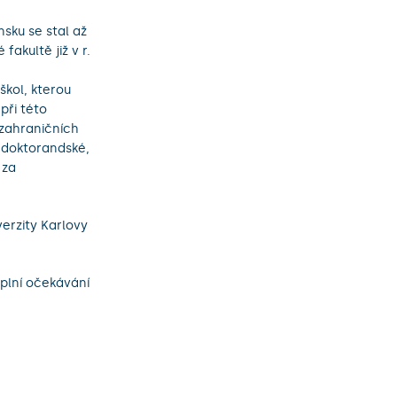
nsku se stal až
fakultě již v r.
kol, kterou
při této
 zahraničních
i doktorandské,
 za
erzity Karlovy
splní očekávání