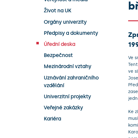
b
Život na UK
Orgány univerzity
Předpisy a dokumenty
Zp
19
Úřední deska
Bezpečnost
Ve s
Tent
Mezinárodní vztahy
ve s
Uznávání zahraničního
Jose
Před
vzdělání
zase
Univerzitní projekty
jedn
Veřejné zakázky
Ke z
musí
Kariéra
komi
Karo