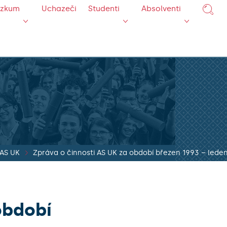
ýzkum
Uchazeči
Studenti
Absolventi
 AS UK
Zpráva o činnosti AS UK za období březen 1993 – lede
období