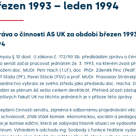
řezen 1993 – leden 1994
ráva o činnosti AS UK za období březen 199
94
myslu § 10 dost. i) zákona č. 172/90 Sb. předkládám zprávu o čin
o senát začal pracovat jednáním 26. 3. 1993, na kterém zvolil p
ložení doc. MUDr. Petr Hach (1.LF), doc. PhDr. Zdeněk Pinc (PedF)
f Staša (PF), Pavel Stöckl (FSV) a prof. MUDr. Pravoslav Stránský
sednictvo vybralo ze svého středu jako předsedu doc. Hacha. 
dání se plénum AS sešlo celkem devětkrát. Přehled účasti zást
otlivých fakult UK na těchto jednáních je v příloze této zprávy.
lepšení činnosti senátu, zejména k odbornému projednávání věcí
 schvalovat, zřídil stálé komise: ekonomickou, sociální a pedagog
sí je komise ediční, která se zabývala hlavně situací ve vydavate
linum. Vzhledem k odchodu ing. Svobody z funkce ředitele vydav