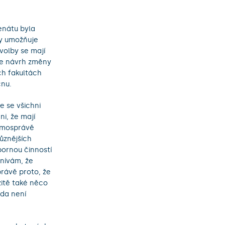
enátu byla
ty umožňuje
volby se mají
je návrh změny
ch fakultách
cnu.
e se všichni
i, že mají
samosprávě
různějších
dbornou činností
mnívám, že
právě proto, že
zitě také něco
zda není