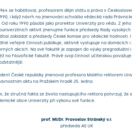
 1964 se habilitoval, profesorem dějin státu a práva v Českoslove
 1990, i když návrh na jmenování schválila vědecká rada Právnické 
. Od roku 1990 působil jako prorektor Univerzity pro vědu. Z jeho
univerzitních aktivit jmenujme funkce předsedy Rady vysokých š
hal zakládat a předsedy České komise pro vědecké hodnosti. I 
áhlé veřejné činnosti publikuje, aktivně vystupuje na domácích i
rných akcích. Na své fakultě je zapojen do výuky pregraduální 
též na Filozofické fakultě. Právě svoji činnost učitelskou považuje
odstatnější.
ident České republiky jmenoval profesora Malého rektorem Univ
slavnostním aktu na Pražském hradě 25. ledna.
m, že stručná fakta ze života nastupujícího rektora potvrzují, že 
emické obce Univerzity při výkonu své funkce.
prof. MUDr. Pravoslav Stránský v.r.
předseda AS UK