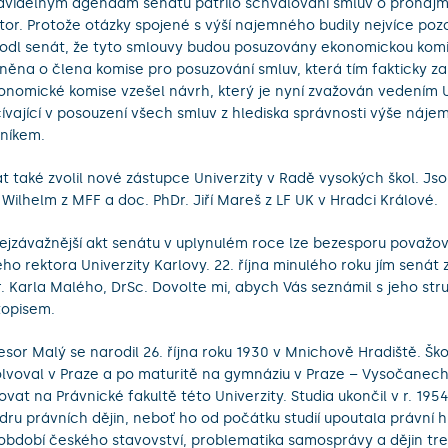
avidelným agendám senátu patřilo schvalování smluv o pronáj
tor. Protože otázky spojené s výší najemného budily nejvíce pozo
odl senát, že tyto smlouvy budou posuzovány ekonomickou komis
něna o člena komise pro posuzování smluv, která tím fakticky zan
onomické komise vzešel návrh, který je nyní zvažován vedením U
ívající v posouzení všech smluv z hlediska správnosti výše náje
níkem.
t také zvolil nové zástupce Univerzity v Radě vysokých škol. Jsou
 Wilhelm z MFF a doc. PhDr. Jiří Mareš z LF UK v Hradci Králové.
ejzávažnější akt senátu v uplynulém roce lze bezesporu považov
ho rektora Univerzity Karlovy. 22. října minulého roku jím senát zv
. Karla Malého, DrSc. Dovolte mi, abych Vás seznámil s jeho st
topisem.
esor Malý se narodil 26. října roku 1930 v Mnichově Hradiště. Ško
lvoval v Praze a po maturitě na gymnáziu v Praze – Vysočanech
ovat na Právnické fakultě této Univerzity. Studia ukončil v r. 195
dru právních dějin, neboť ho od počátku studií upoutala právní hi
období českého stavovství, problematika samosprávy a dějin tre