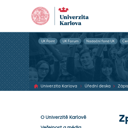
UK Point
UK Forum
Nadační fond UK
Ce
Univerzita Karlova
Úřední deska
Z
O Univerzitě Karlově
Veřejnost a média