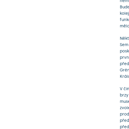
nemo
Bude
kole
funk
měla
Někt
Sem 
posk
prvn
před
Grém
Král
V či
brzy
muse
zvol
prod
před
před