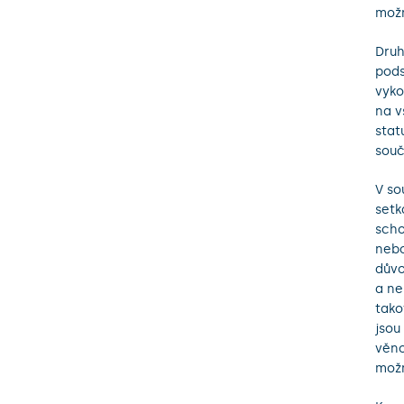
možn
Druh
pods
vyko
na v
stat
souč
V so
setk
scho
nebo
důvo
a ne
tako
jsou
věno
možn