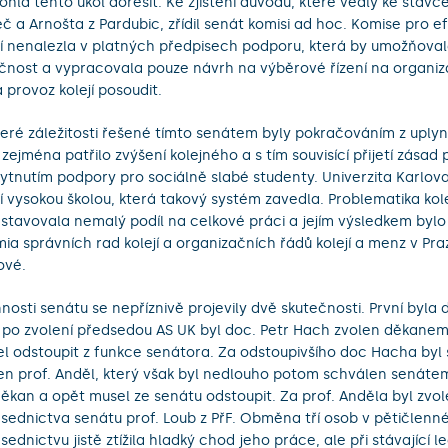
hla tento úkol dořešit. Ke zjištění důvodů, které vedly ke stávce
č a Arnošta z Pardubic, zřídil senát komisi ad hoc. Komise pro ef
jí nenalezla v platných předpisech podporu, která by umožňovala
čnost a vypracovala pouze návrh na výběrové řízení na organiza
 provoz kolejí posoudit.
eré záležitosti řešené tímto senátem byly pokračováním z uply
zejména patřilo zvýšení kolejného a s tím souvisící přijetí zásad 
ytnutím podpory pro sociálně slabé studenty. Univerzita Karlova
í vysokou školou, která takový systém zavedla. Problematika kole
stavovala nemalý podíl na celkové práci a jejím výsledkem bylo p
ia správních rad kolejí a organizačních řádů kolejí a menz v Pra
ové.
nnosti senátu se nepříznivě projevily dvě skutečnosti. První byla 
 po zvolení předsedou AS UK byl doc. Petr Hach zvolen děkanem
l odstoupit z funkce senátora. Za odstoupivšího doc Hacha by
en prof. Anděl, který však byl nedlouho potom schválen senáte
ěkan a opět musel ze senátu odstoupit. Za prof. Anděla byl zvo
sednictva senátu prof. Loub z PřF. Obměna tří osob v pětičlen
sednictvu jistě ztížila hladký chod jeho práce, ale při stávající leg