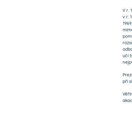
V r.
v r.
1969
mimo
pomá
rozs
odbo
učí 
nejp
Prez
při 
Věří
akad