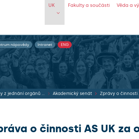
UK
Fakulty a součásti
Věda a v
ntrum nápovědy
Intranet
ENG
Zápisy z jednání orgánů UK
Akademický senát
Zprávy o činnosti
práva o činnosti AS UK za 