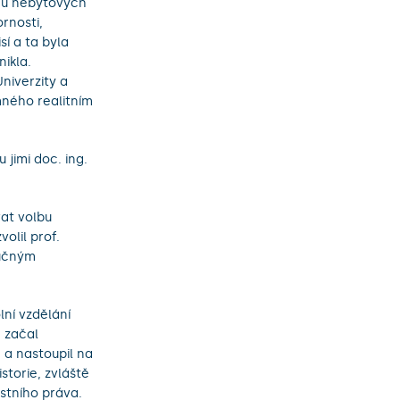
mu nebytových
rnosti,
í a ta byla
ikla.
niverzity a
mného realitním
 jimi doc. ing.
at volbu
olil prof.
ručným
lní vzdělání
 začal
4 a nastoupil na
storie, zvláště
stního práva.