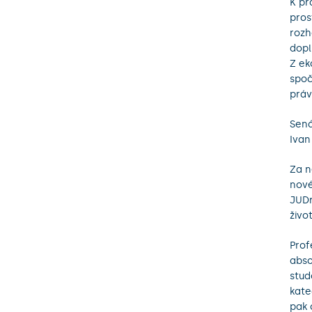
K pr
pros
rozh
dopl
Z ek
spoč
práv
Sená
Ivan
Za n
nové
JUDr
živo
Prof
abso
stud
kate
pak 