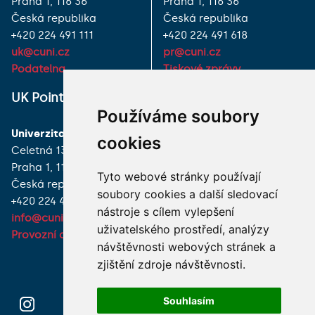
Praha 1, 116 36
Praha 1, 116 36
Česká republika
Česká republika
+420 224 491 111
+420 224 491 618
uk@cuni.cz
pr@cuni.cz
Podatelna
Tiskové zprávy
UK Point
VŠECHNY KONTAKTY
Používáme soubory
Univerzita Karlova
MÁM DOTAZ
cookies
Celetná 13
Praha 1, 116 36
JAK K NÁM?
Tyto webové stránky používají
Česká republika
soubory cookies a další sledovací
+420 224 491 850
nástroje s cílem vylepšení
info@cuni.cz
uživatelského prostředí, analýzy
Provozní doba a kontakty
návštěvnosti webových stránek a
zjištění zdroje návštěvnosti.
Souhlasím