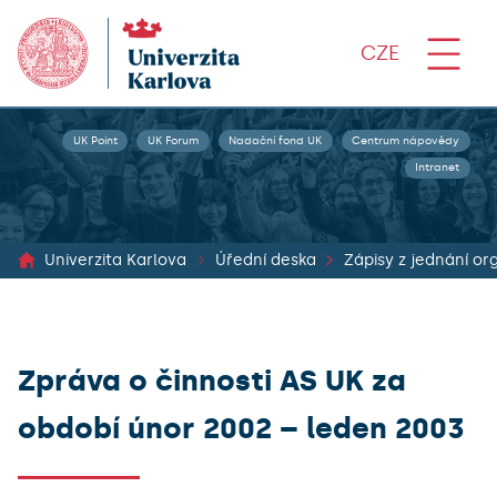
CZE
UK Point
UK Forum
Nadační fond UK
Centrum nápovědy
Intranet
Univerzita Karlova
Úřední deska
Zpráva o činnosti AS UK za
období únor 2002 – leden 2003