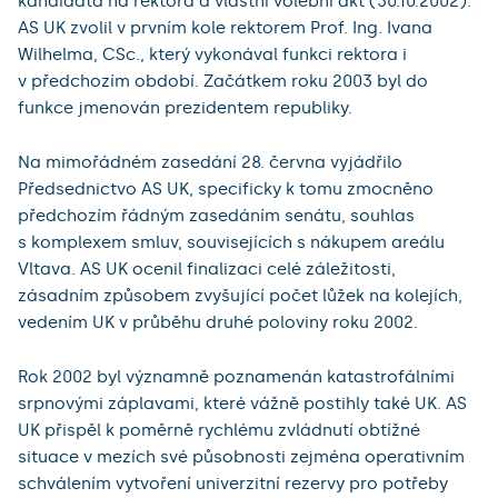
kandidáta na rektora a vlastní volební akt (30.10.2002).
AS UK zvolil v prvním kole rektorem Prof. Ing. Ivana
Wilhelma, CSc., který vykonával funkci rektora i
v předchozím období. Začátkem roku 2003 byl do
funkce jmenován prezidentem republiky.
Na mimořádném zasedání 28. června vyjádřilo
Předsednictvo AS UK, specificky k tomu zmocněno
předchozím řádným zasedáním senátu, souhlas
s komplexem smluv, souvisejících s nákupem areálu
Vltava. AS UK ocenil finalizaci celé záležitosti,
zásadním způsobem zvyšující počet lůžek na kolejích,
vedením UK v průběhu druhé poloviny roku 2002.
Rok 2002 byl významně poznamenán katastrofálními
srpnovými záplavami, které vážně postihly také UK. AS
UK přispěl k poměrně rychlému zvládnutí obtížné
situace v mezích své působnosti zejména operativním
schválením vytvoření univerzitní rezervy pro potřeby