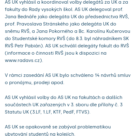
AS UK vyhlásil a koordinoval volby delegátů za UK a za
fakulty do Rady vysokých škol. AS UK delegoval prof.
Jana Bednáře jako delegáta UK do předsednictva RVŠ,
prof. Pravoslava Stránského jako delegáta UK do
sněmu RVŠ, a Jana Pokorného a Bc. Karolínu Kučerovou
do Studentské komory RVŠ (do 8.3. byl náhradníkem SK
RVŠ Petr Pabián). AS UK schválil delegáty fakult do RVŠ
(informace o činnosti RVŠ jsou k dispozici na
www.radavs.cz).
V rámci zasedání AS UK bylo schváleno 14 návrhů smluv
o pronájmu, prodeji apod.
AS UK vyhlásil volby do AS UK na fakultách a dalších
součástech UK zařazených v 3. sboru dle přílohy č. 3
Statutu UK (3.LF, 1.LF, KTF, PedF, FTVS).
AS UK se opakovaně se zabýval problematikou
ubytování studentů na kolejích.