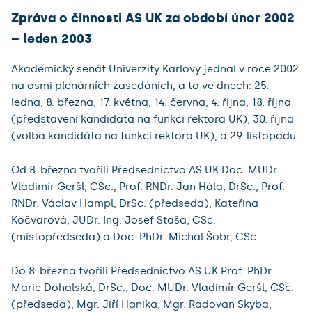
Zpráva o činnosti AS UK za období únor 2002
– leden 2003
Akademický senát Univerzity Karlovy jednal v roce 2002
na osmi plenárních zasedáních, a to ve dnech: 25.
ledna, 8. března, 17. května, 14. června, 4. října, 18. října
(představení kandidáta na funkci rektora UK), 30. října
(volba kandidáta na funkci rektora UK), a 29. listopadu.
Od 8. března tvořili Předsednictvo AS UK Doc. MUDr.
Vladimír Geršl, CSc., Prof. RNDr. Jan Hála, DrSc., Prof.
RNDr. Václav Hampl, DrSc. (předseda), Kateřina
Kočvarová, JUDr. Ing. Josef Staša, CSc.
(místopředseda) a Doc. PhDr. Michal Šobr, CSc.
Do 8. března tvořili Předsednictvo AS UK Prof. PhDr.
Marie Dohalská, DrSc., Doc. MUDr. Vladimír Geršl, CSc.
(předseda), Mgr. Jiří Hanika, Mgr. Radovan Skyba,